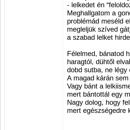
- lelkedet én “felold
Meghallgatom a gond
problémád meséld e
megleljük szíved gátj
a szabad lelket hird
Félelmed, bánatod h
haragtól, dühtől elva
dobd sutba, ne légy 
A magad kárán sem 
Vagy bánt a lelkiisme
mert bántottál egy 
Nagy dolog, hogy fe
mert egészségedre k