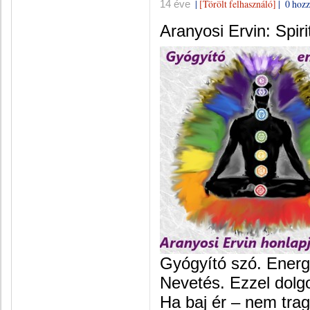
|
[Törölt felhasználó]
|
0 hozz
14 éve
Aranyosi Ervin: Spiri
Gyógyító szó. Energ
Nevetés. Ezzel dol
Ha baj ér – nem tra