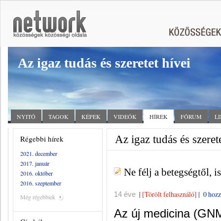
Az igaz tudás és szeretet hívei
NYITÓ
TAGOK
KÉPEK
VIDEÓK
HÍREK
FÓRUM
L
Az igaz tudás és szeret
Régebbi hírek
2021. december
2017. január
Ne félj a betegségtől, 
2016. október
2016. szeptember
|
[Törölt felhasználó]
|
0 hozz
14 éve
Még régebbiek
Az új medicina (GNM