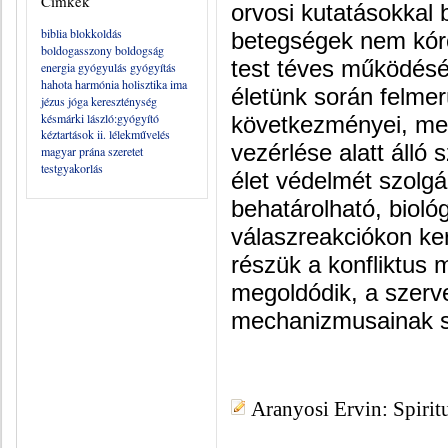
Címkék
orvosi kutatásokkal 
biblia
blokkoldás
betegségek nem kór
boldogasszony
boldogság
test téves működés
energia
gyógyulás
gyógyítás
hahota
harmónia
holisztika
ima
életünk során felmer
jézus
jóga
kereszténység
késmárki lászló:gyógyító
következményei, mel
kéztartások ii.
lélekművelés
vezérlése alatt álló 
magyar
prána
szeretet
testgyakorlás
élet védelmét szolgál
behatárolható, bioló
válaszreakciókon ke
részük a konfliktus
megoldódik, a szerv
mechanizmusainak s
Aranyosi Ervin: Spiritu