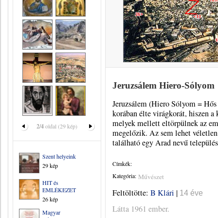
Jeruzsálem Hiero-Sólyom
Jeruzsálem (Hiero Sólyom = Hős 
korában élte virágkorát, hiszen a 
melyek mellett eltörpülnek az em
2/4
oldal (29 kép)
megelőzik. Az sem lehet véletlen
található egy Arad nevű település 
Szent helyeink
Címkék:
29 kép
Kategória:
Művészet
HIT és
EMLÉKEZET
Feltöltötte:
B Klári
|
14 éve
26 kép
Látta 1961 ember.
Magyar