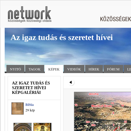
Az igaz tudás és szeretet hívei
NYITÓ
TAGOK
KÉPEK
VIDEÓK
HÍREK
FÓRUM
L
AZ IGAZ TUDÁS ÉS
SZERETET HÍVEI
KÉPGALÉRIÁI
Biblia
29 kép