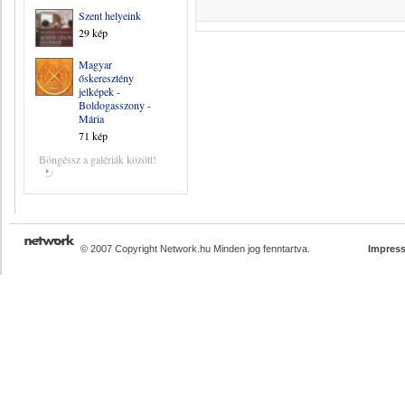
Szent helyeink
29 kép
Magyar
őskeresztény
jelképek -
Boldogasszony -
Mária
71 kép
Böngéssz a galériák között!
© 2007 Copyright Network.hu Minden jog fenntartva.
Impres