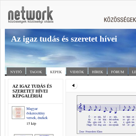
Az igaz tudás és szeretet hívei
NYITÓ
TAGOK
KÉPEK
VIDEÓK
HÍREK
FÓRUM
L
AZ IGAZ TUDÁS ÉS
SZERETET HÍVEI
KÉPGALÉRIÁI
Magyar
őskeresztény
versek, énekek
15 kép