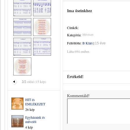
Ima őseinkhez
Címkék:
Kategória:
Művészet
Feltöltötte:
B Klári
|
15 éve
Látta 694 ember.
Értékeld!
2/2
oldal (15 kép)
Kommentáld!
HIT és
EMLÉKEZET
26 kép
Egyházaink és
művelői
4 kép