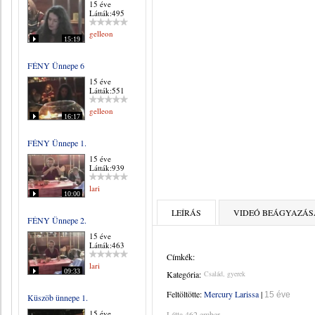
15 éve
Látták:495
gelleon
15:19
FÉNY Ünnepe 6
15 éve
Látták:551
gelleon
16:17
FÉNY Ünnepe 1.
15 éve
Látták:939
lari
10:00
LEÍRÁS
VIDEÓ BEÁGYAZÁS
FÉNY Ünnepe 2.
15 éve
Látták:463
Címkék:
lari
09:33
Kategória:
Család, gyerek
Feltöltötte:
Mercury Larissa
|
15 éve
Küszöb ünnepe 1.
15 éve
Látta 462 ember.