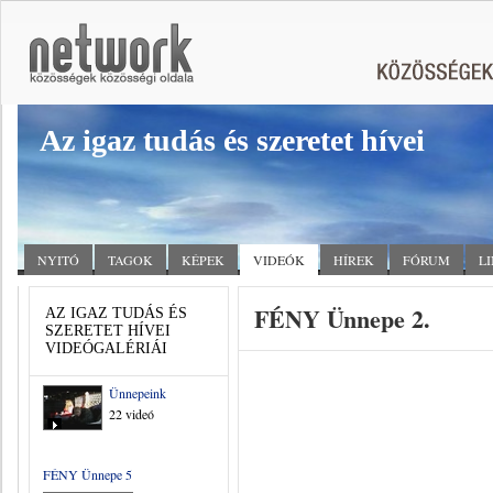
Az igaz tudás és szeretet hívei
NYITÓ
TAGOK
KÉPEK
VIDEÓK
HÍREK
FÓRUM
L
FÉNY Ünnepe 2.
AZ IGAZ TUDÁS ÉS
SZERETET HÍVEI
VIDEÓGALÉRIÁI
Ünnepeink
22 videó
FÉNY Ünnepe 5