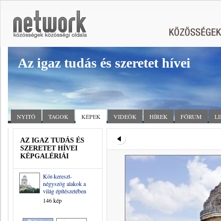
Az igaz tudás és szeretet hívei
NYITÓ
TAGOK
KÉPEK
VIDEÓK
HÍREK
FÓRUM
L
AZ IGAZ TUDÁS ÉS
SZERETET HÍVEI
KÉPGALÉRIÁI
Kör-kereszt-
négyszög alakok a
világ építészetében
146 kép