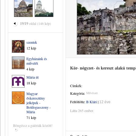
19/19
oldal (146 kép)
szentek
12 kép
Egyházaink és
művelői
Kör- négyzet- és kereszt alakú tem
4 kép
Mária út
18 kép
Címkék:
Kategória:
Művészet
Magyar
őskeresztény
Feltöltötte:
B Klári
|
12 éve
jelképek -
Boldogasszony -
Látta 265 ember.
Mária
71 kép
Böngéssz a galériák között!