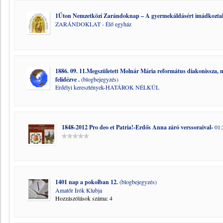
1Úton Nemzetközi Zarándoknap – A gyermekáldásért imádkoztak 
ZARÁNDOKLAT - Élő egyház
1886. 09. 11.Megszületett Molnár Mária református diakonissza, m
felidézve .
(blogbejegyzés)
Erdélyi keresztények-HATÁROK NÉLKÜL
1848-2012 Pro deo et Patria!-Erdős Anna záró verssoraival-
01:
1401 nap a pokolban 12.
(blogbejegyzés)
Amatőr Írók Klubja
Hozzászólások száma: 4