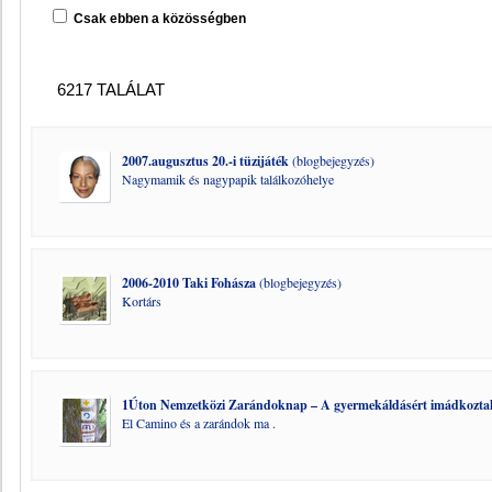
Csak ebben a közösségben
6217 TALÁLAT
2007.augusztus 20.-i tüzijáték
(blogbejegyzés)
Nagymamik és nagypapik találkozóhelye
2006-2010 Taki Fohásza
(blogbejegyzés)
Kortárs
1Úton Nemzetközi Zarándoknap – A gyermekáldásért imádkoztak 
El Camino és a zarándok ma .