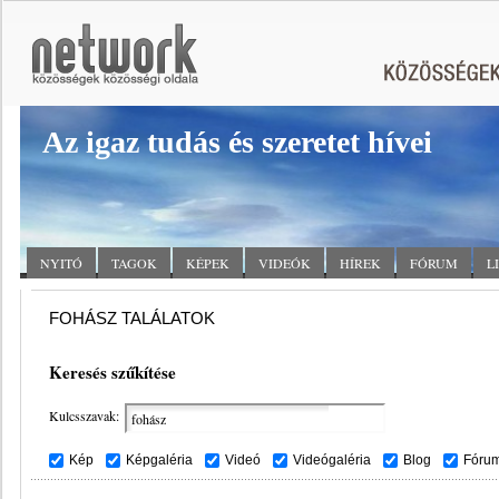
Az igaz tudás és szeretet hívei
NYITÓ
TAGOK
KÉPEK
VIDEÓK
HÍREK
FÓRUM
L
FOHÁSZ TALÁLATOK
Keresés szűkítése
Kulcsszavak:
Kép
Képgaléria
Videó
Videógaléria
Blog
Fóru