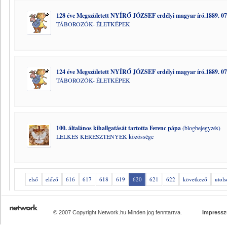
128 éve Megszületett NYÍRŐ JÓZSEF erdélyi magyar író.1889. 07.
TÁBOROZÓK- ÉLETKÉPEK
124 éve Megszületett NYÍRŐ JÓZSEF erdélyi magyar író.1889. 07
TÁBOROZÓK- ÉLETKÉPEK
100. általános kihallgatását tartotta Ferenc pápa
(blogbejegyzés)
LELKES KERESZTÉNYEK közössége
első
előző
616
617
618
619
620
621
622
következő
utols
© 2007 Copyright Network.hu Minden jog fenntartva.
Impress