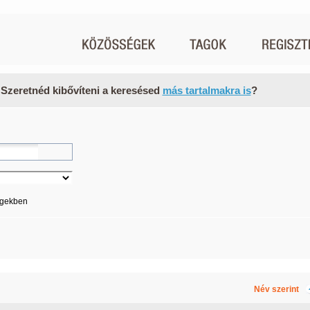
 Szeretnéd kibővíteni a keresésed
más tartalmakra is
?
égekben
Név szerint