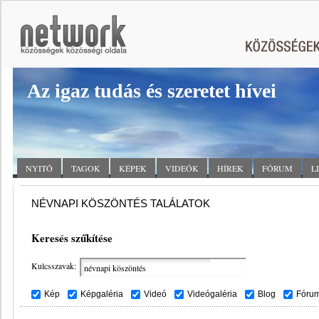
Az igaz tudás és szeretet hívei
NYITÓ
TAGOK
KÉPEK
VIDEÓK
HÍREK
FÓRUM
L
NÉVNAPI KÖSZÖNTÉS TALÁLATOK
Keresés szűkítése
Kulcsszavak:
Kép
Képgaléria
Videó
Videógaléria
Blog
Fóru