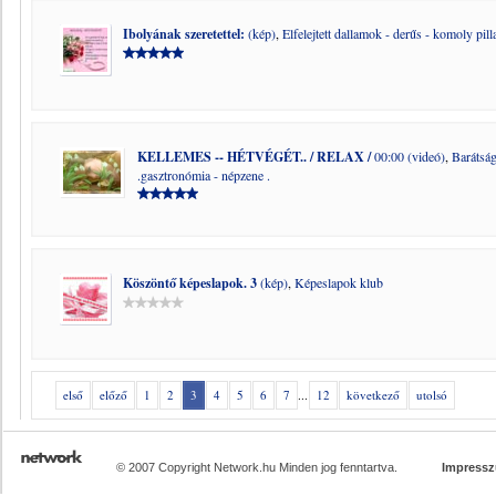
Ibolyának szeretettel:
(kép)
,
Elfelejtett dallamok - derűs - komoly pil
KELLEMES -- HÉTVÉGÉT.. / RELAX /
00:00 (videó)
,
Barátság
.gasztronómia - népzene .
Köszöntő képeslapok. 3
(kép)
,
Képeslapok klub
első
előző
1
2
3
4
5
6
7
...
12
következő
utolsó
© 2007 Copyright Network.hu Minden jog fenntartva.
Impress