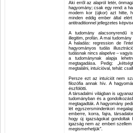
Aki erről az alapról letér, önma
hagyomány; csak egy rend: a ha
modern kor (újkor) azt hitte, 
minden eddig ember által elé
antitraditionnel jellegzetes képvise
A tudomány alacsonyrendű ism
illegitim, profán. A mai tudomán
A haladás: regression de l’int
hagyományos tudás illusztrác
tudásnak nincs alapelve – vagyis
a tudománynak alapja lehetn
megtagadása. Pedig: „kétségt
megtalálni, intuícióval, tehát: csal
Persze ezt az intuíciót nem sz
filozófia annak hív. A hagyomá
észfölötti.
A társadalmi világban is ugyanazt
tudományban és a gondolkozásba
megtagadták. A hagyomány pedi
lét egyszersmindenkori megalap
emberre, korra, fajra, társada
hogy új igazságokat gondoltak 
igazság nem az emberi szellem 
megismerhetjük”.