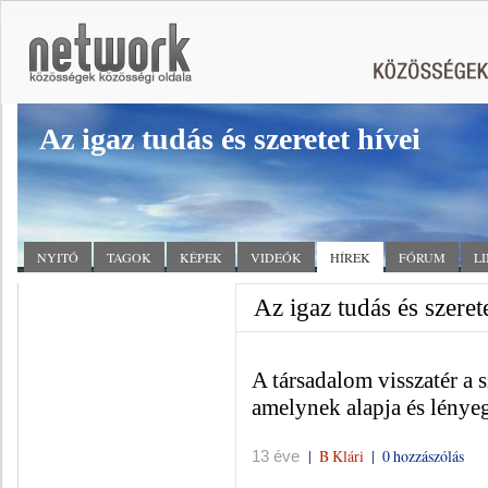
Az igaz tudás és szeretet hívei
NYITÓ
TAGOK
KÉPEK
VIDEÓK
HÍREK
FÓRUM
L
Az igaz tudás és szerete
A társadalom visszatér a s
amelynek alapja és lénye
|
B Klári
|
0 hozzászólás
13 éve