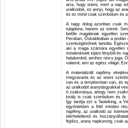
arra, hogy isteni, mert a nap 
uralkodóé, ez annyi, hogy az ar
és ez mind csak szimbólum és ana
A nagy dolog azonban csak mo
tulajdona, hanem az istené. Se
belőle magáénak egyetlen sze
Peruban, Őskaldeában a profán e
szentségtörőnek tartotta. Egésze
aki a maga számára egyetlen da
mindenkinek kijáró fényből és n
hatalomból, amihez nincs joga. 
valamit, ami az egész világé. Enn
A materializált napfény elrejté
megzavarta és az isteni szimb
van és a templomban van, és eg
az uralkodót aranytárgyakkal ves
ő zsákmánya, ahogy nem zsákm
király is csak szimbólum és őr
Így tanítja ezt a Taoteking, a 
egyöntetűen a föld minden rés
napfény, az uralkodó az Istenség
elérhetetlenül és hozzányúlhata
fejdísz, arany napkorong, csak az