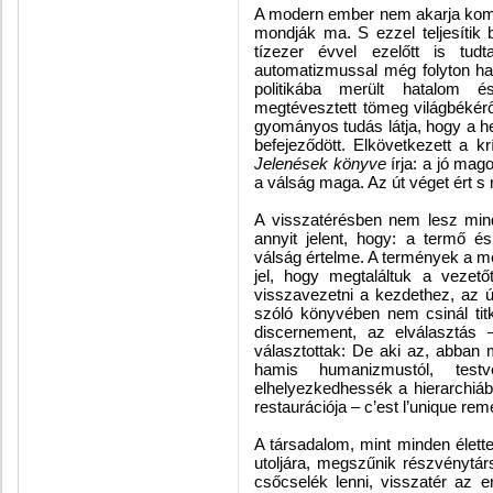
A modern ember nem akarja komol
mondják ma. S ezzel teljesítik
tízezer évvel ezelőtt is tud
automatizmussal még folyton hal
politikába merült hatalom 
megtévesztett tömeg világbékéről
gyományos tudás látja, hogy a h
befejeződött. Elkövetkezett a k
Jelenések könyve
írja: a jó mago
a válság maga. Az út véget ért s 
A visszatérésben nem lesz mind
annyit jelent, hogy: a termő é
válság értelme. A termények a me
jel, hogy megtaláltuk a vezet
visszavezetni a kezdethez, az ú
szóló könyvében nem csinál titk
discernement, az elválasztás 
választottak: De aki az, abban
hamis humanizmustól, testv
elhelyezkedhessék a hierarchiá
restaurációja – c’est l’unique re
A társadalom, mint minden élett
utoljára, megszűnik részvénytá
csőcselék lenni, visszatér az e