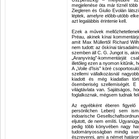
megjelenése óta már tíznél több
Ziegleren és Giulio Evolán láts
léptek, amelyre előbb-utóbb elke
azt legalábbis érintenie kell.
Ezek a művek mellőzhetetlenek
Préau, akinek kínai kommentárja
amit Max Müllertől Richard Wil
nem tudott: az őskínai társadalm
szemben áll C. G. Jungot is, aki
„Aranyvirág”-kommentárját cs
illetőleg ezen a nyomon kitűnik, 
A „Voile d’Isis” köré csoportosu
szellemi vállalkozásnál nagyob
kiadott és még kiadatlan törté
ősemberiség szellemiségét. E
világtávlata van. Sajátságos, h
foglalkoznak, mégsem tudnak fel
Az egyébként éberen figyelő
persönlichen Leben) sem ism
indoarische Gesellschaftsordnu
eljutott, de nem említi. Ugyanúg
pedig több könyvében nagy hasz
tudományosságban mindig van
észrevenni, ami a német határon 