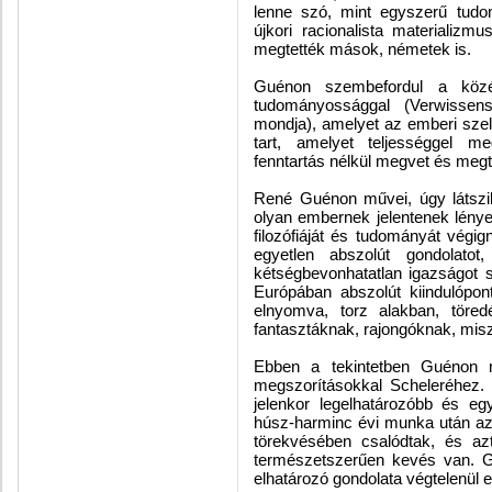
lenne szó, mint egyszerű tu
újkori racionalista materializmu
megtették mások, németek is.
Guénon szembefordul a közé
tudományossággal (Verwissens
mondja), amelyet az emberi szell
tart, amelyet teljességgel 
fenntartás nélkül megvet és meg
René Guénon művei, úgy látszi
olyan embernek jelentenek lénye
filozófiáját és tudományát vég
egyetlen abszolút gondolatot,
kétségbevonhatatlan igazságot se
Európában abszolút kiindulópon
elnyomva, torz alakban, töre
fantasztáknak, rajongóknak, misz
Ebben a tekintetben Guénon 
megszorításokkal Scheleréhez
jelenkor legelhatározóbb és egy
húsz-harminc évi munka után az 
törekvésében csalódtak, és azt
természetszerűen kevés van. G
elhatározó gondolata végtelenül 