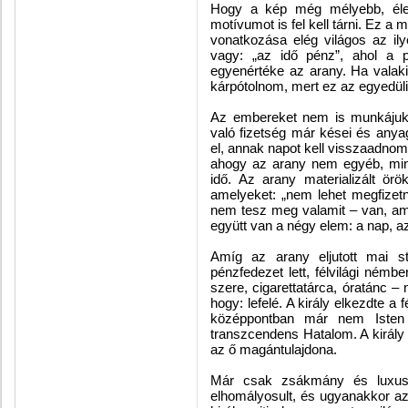
Hogy a kép még mélyebb, éle
motívumot is fel kell tárni. Ez a 
vonatkozása elég világos az ily
vagy: „az idő pénz”, ahol a p
egyenértéke az arany. Ha valakin
kárpótolnom, mert ez az egyedüli
Az embereket nem is munkájukér
való fizetség már kései és anya
el, annak napot kell visszaadnom. 
ahogy az arany nem egyéb, min
idő. Az arany materializált ör
amelyeket: „nem lehet megfizet
nem tesz meg valamit – van, ami
együtt van a négy elem: a nap, az
Amíg az arany eljutott mai st
pénzfedezet lett, félvilági ném
szere, cigarettatárca, óratánc – 
hogy: lefelé. A király elkezdte 
középpontban már nem Isten á
transzcendens Hatalom. A király 
az ő magántulajdona.
Már csak zsákmány és luxus.
elhomályosult, és ugyanakkor az 