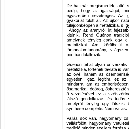
De ha már megismerték, attól so
pedig, hogy az igazságot, mi
egyszerűen nevetséges. Az i
gyakorlat fölött áll. Az újkor na
tulajdonképpen a metafizika, s 
Ahogy az aranyról írt fejezet
kitűnik, René Guénon tradíciój
amelynek tényleg csak egy jel
metafizikai. Ami körülbelül azt
társadalomtudomány, világszeml
pontban találkozik.
Guénon tehát olyan univerzális
metafizika, történeti távlata is 
az övé, hanem az ősemberiség
egyetlen, igaz, legitim, ez az
mindarra, ami az emberiségben pr
ősamerikai, ógörög, őskeresztén
ő vezetésével ez a szétszórt
látszó gondolkozás és tudás 
amelyről tényleg úgy látszik:
synthése compléte. Nem vallás.
Vallás sok van, hagyomány csak
vallásfölötti hagyomány vetüle
tradíció minden szellem forrása, e