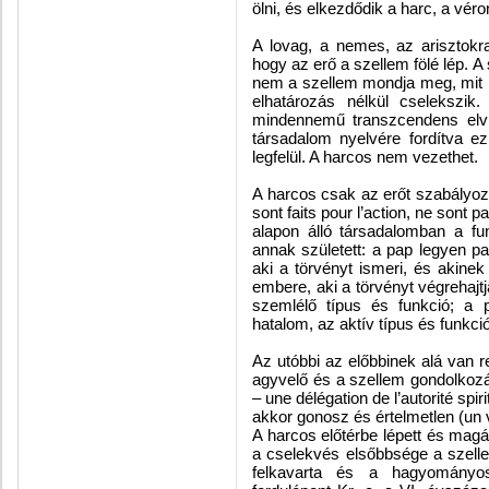
ölni, és elkezdődik a harc, a véro
A lovag, a nemes, az arisztokrat
hogy az erő a szellem fölé lép. 
nem a szellem mondja meg, mit k
elhatározás nélkül cselekszik
mindennemű transzcendens elv
társadalom nyelvére fordítva ez 
legfelül. A harcos nem vezethet.
A harcos csak az erőt szabályoz
sont faits pour l’action, ne sont
alapon álló társadalomban a fun
annak született: a pap legyen p
aki a törvényt ismeri, és akine
embere, aki a törvényt végrehajtja.
szemlélő típus és funkció; a 
hatalom, az aktív típus és funkció
Az utóbbi az előbbinek alá van r
agyvelő és a szellem gondolkoz
– une délégation de l’autorité spi
akkor gonosz és értelmetlen (un v
A harcos előtérbe lépett és magá
a cselekvés elsőbbsége a szellem
felkavarta és a hagyományos r