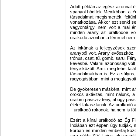
Adott példán az egész azonnal ér
spanyol hódítók Mexikóban, a Y
társadalmat megismerték, feltűn
vonatkozása. Akkor ezt senki se
vagyontárgy, nem volt a mai ér
minden arany az uralkodóé volt
uralkodó azonban a fémmel nem é
Az inkának a feljegyzések szeri
aranyból volt. Arany evőeszköz, 
trónus, csat, tű, gomb, saru. Fé
kevésbé. Valami azonosság volt 
ténye között. Amit meg lehet talál
társadalmakban is. Ez a súlyos
ragyogásában, mint a megfagyott 
De gyökeresen másként, mint ah
örökös aktivitás, mint nálunk, 
uralom passzív tény, ahogy pass
életet fakasztanak. Az uralkodó 
– uralkodó rokonok, ha nem is föl
Ezért a kínai uralkodó az Ég F
Indiában ezt éppen úgy tudják,
korban és minden emberfaj közö
arra példa XIV. Lajos, aki mag