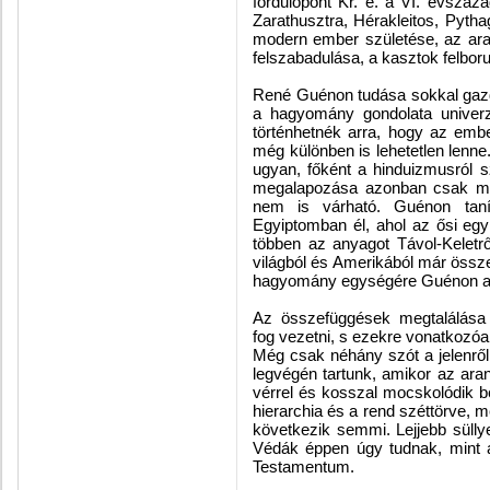
fordulópont Kr. e. a VI. évszáz
Zarathusztra, Hérakleitos, Pytha
modern ember születése, az aran
felszabadulása, a kasztok felboru
René Guénon tudása sokkal gazd
a hagyomány gondolata univerzá
történhetnék arra, hogy az emb
még különben is lehetetlen lenne
ugyan, főként a hinduizmusról
megalapozása azonban csak most
nem is várható. Guénon tanít
Egyiptomban él, ahol az ősi egy
többen az anyagot Távol-Keletrő1
világból és Amerikából már össze
hagyomány egységére Guénon alap
Az összefüggések megtalálása
fog vezetni, s ezekre vonatkozóa
Még csak néhány szót a jelenről:
legvégén tartunk, amikor az ara
vérrel és kosszal mocskolódik be
hierarchia és a rend széttörve, 
következik semmi. Lejjebb süllye
Védák éppen úgy tudnak, mint a
Testamentum.