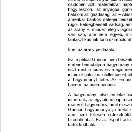
ősidőben volt: materializált n
hogy leszorul az anyagba, gonos
hatalomláz ­gazdasági láz – Alas
amerikai bankok safe-jei beszé
rúgói, kétségbeesett vadság, am
az arany –, mindez elég világosa
van szó, ami nem egyéb, mint
fantasztikusnak tűnő szimbólumb
Íme: az arany példázata.
Ezt a példát Guénon nem beszéli 
ember bemutatja a hagyomány s
észt mint a tudás és megismeré
intuíciót (intuition intellectuelle
a hagyományt tette. Az ember
hanem: az ősemberiben.
A hagyomány első emléke isme
ismerünk, az egyiptomi papírusz
már volt hagyomány, amit élőszó
Guénon hagyománya „a metafizika
ami nem teljesen érdekekfölöt
birodalmába". Ez az esprit tradit
tartózkodhatik.