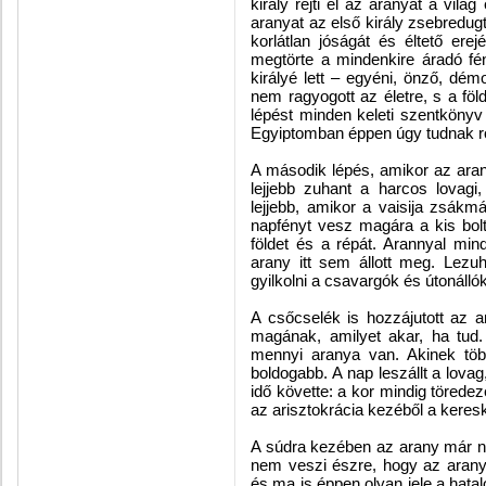
király rejti el az aranyat a vil
aranyat az első király zsebredug
korlátlan jóságát és éltető erej
megtörte a mindenkire áradó fén
királyé lett – egyéni, önző, dém
nem ragyogott az életre, s a föl
lépést minden keleti szentkönyv
Egyiptomban éppen úgy tudnak ró
A második lépés, amikor az aran
lejjebb zuhant a harcos lovagi
lejjebb, amikor a vaisija zsákm
napfényt vesz magára a kis bolto
földet és a répát. Arannyal min
arany itt sem állott meg. Lezu
gyilkolni a csavargók és útonálló
A csőcselék is hozzájutott az a
magának, amilyet akar, ha tud.
mennyi aranya van. Akinek töb
boldogabb. A nap leszállt a lova
idő követte: a kor mindig töredez
az arisztokrácia kezéből a keresk
A súdra kezében az arany már 
nem veszi észre, hogy az arany
és ma is éppen olyan jele a hata