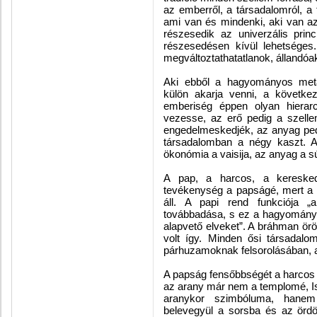
az emberről, a társadalomról, a t
ami van és mindenki, aki van 
részesedik az univerzális pri
részesedésen kívül lehetséges
megváltoztathatatlanok, állandóak
Aki ebből a hagyományos metaf
külön akarja venni, a követke
emberiség éppen olyan hierar
vezesse, az erő pedig a szell
engedelmeskedjék, az anyag ped
társadalomban a négy kaszt. A
ökonómia a vaisija, az anyag a s
A pap, a harcos, a keresk
tevékenység a papságé, mert a 
áll. A papi rend funkciója 
továbbadása, s ez a hagyomány ő
alapvető elveket”. A bráhman ör
volt így. Minden ősi társadal
párhuzamoknak felsorolásában, am
A papság fensőbbségét a harcos 
az arany már nem a templomé, Is
aranykor szimbóluma, hanem 
belevegyül a sorsba és az ördö