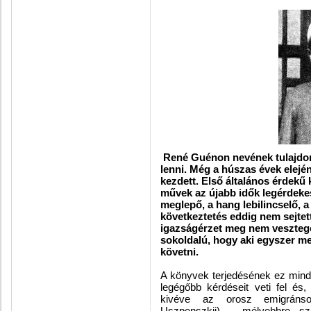
René Guénon nevének tulajdon
lenni. Még a húszas évek elején
kezdett. Első általános érdekű
művek az újabb idők legérdekes
meglepő, a hang lebilincselő, a
következtetés eddig nem sejtet
igazságérzet meg nem vesztege
sokoldalú, hogy aki egyszer m
követni.
A könyvek terjedésének ez mind 
legégőbb kérdéseit veti fel és
kivéve az orosz emigránsok
Uszpenszkij) – mélyebbre szál