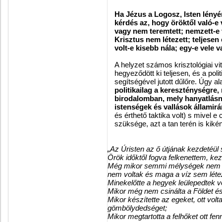
Ha Jézus a Logosz, Isten lényé
kérdés az, hogy öröktől való-e 
vagy nem teremtett; nemzett-e 
Krisztus nem létezett; teljesen
volt-e kisebb nála; egy-e vele
A helyzet számos krisztológiai v
hegyeződött ki teljesen, és a poli
segítségével jutott dűlőre. Úgy al
politikailag a kereszténységre,
birodalomban, mely hanyatlásna
istenségek és vallások államir
és érthető taktika volt) s mivel 
szüksége, azt a tan terén is kiké
„Az Úristen az ő útjának kezdetéül
Örök időktől fogva felkenettem, kezd
Még mikor semmi mélységek nem v
nem voltak és maga a víz sem létez
Minekelőtte a hegyek leülepedtek vo
Mikor még nem csinálta a Földet és
Mikor készítette az egeket, ott vo
gömbölydedséget;
Mikor megtartotta a felhőket ott fe