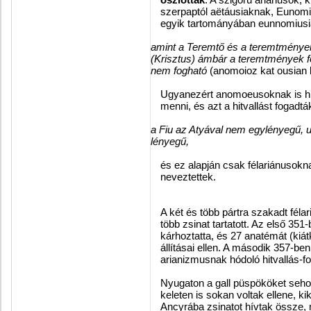
szerpaptól aëtáusiaknak, Eunomi
egyik tartományában eunnomiusiak
amint a Teremtő és a teremtmények 
(Krisztus) ámbár a teremtmények f
nem fogható
(anomoioz kat ousian k
Ugyanezért anomoeusoknak is hí
menni, és azt a hitvallást fogadtá
a Fiu az Atyával nem egylényegű,
lényegű,
és ez alapján csak félariánusok
neveztettek.
A két és több pártra szakadt fél
több zsinat tartatott. Az első 35
kárhoztatta, és 27 anatémát (kiát
állításai ellen. A második 357-be
arianizmusnak hódoló hitvallás-fo
Nyugaton a gall püspököket sehog
keleten is sokan voltak ellene, ki
Ancyrába zsinatot hívtak össze, 