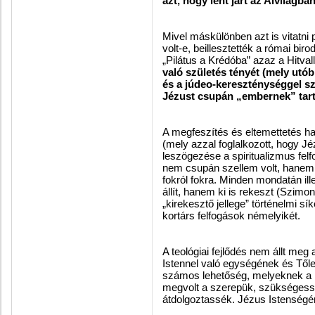
azt, hogy lent járt az Alvilágban
Mivel máskülönben azt is vitatni 
volt-e, beillesztették a római biro
„Pilátus a Krédóba” azaz a Hitva
való születés tényét (mely utób
és a júdeo-kereszténységgel s
Jézust csupán „embernek” tart
A megfeszítés és eltemettetés ha
(mely azzal foglalkozott, hogy Jé
leszögezése a spiritualizmus fel
nem csupán szellem volt, hanem t
fokról fokra. Minden mondatán ill
állít, hanem ki is rekeszt (Szimo
„kirekesztő jellege” történelmi s
kortárs felfogások némelyikét.
A teológiai fejlődés nem állt meg 
Istennel való egységének és Től
számos lehetőség, melyeknek a K
megvolt a szerepük, szükségessé 
átdolgoztassék. Jézus Istenségé