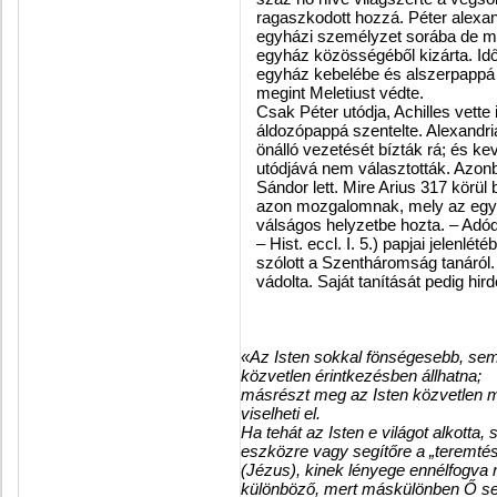
ragaszkodott hozzá. Péter alexand
egyházi személyzet sorába de me
egyház közösségéből kizárta. Idő
egyház kebelébe és alszerpappá s
megint Meletiust védte.
Csak Péter utódja, Achilles vett
áldozópappá szentelte. Alexandr
önálló vezetését bízták rá; és ke
utódjává nem választották. Azon
Sándor lett. Mire Arius 317 körül 
azon mozgalomnak, mely az egyhá
válságos helyzetbe hozta. – Adó
– Hist. eccl. I. 5.) papjai jelenl
szólott a Szentháromság tanáról.
vádolta. Saját tanítását pedig hir
«Az Isten sokkal fönségesebb, semh
közvetlen érintkezésben állhatna;
másrészt meg az Isten közvetlen 
viselheti el.
Ha tehát az Isten e világot alkotta,
eszközre vagy segítőre a „teremtésn
(Jézus), kinek lényege ennélfogva
különböző, mert máskülönben Ő sem 