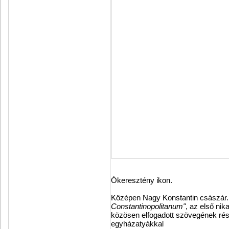
Ókeresztény ikon.
Középen Nagy Konstantin császár.
Constantinopolitanum"
, az első nik
közösen elfogadott szövegének rész
egyházatyákkal