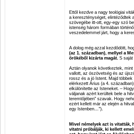
Ettől kezdve a nagy teológiai vi
a kereszténységet, elintéződtek a
szövegébe itt-ott, egy-egy szó be
istenség három formában történő
veszedelemmel járt, hogy a keresz
A dolog még azzal kezdődött, h
(az 1. században), mellyel a Me
örökéből kizárta magát.
S saját 
Aztán olyanok következtek, mint
vallott, az ószövetség és az újs
rossz és a jó Istent. Majd többek
elérkezett Árius (a 4. században)
elkülönítette az Isteneket. – Hog
váljanak azért kerültek bele a h
teremtőjében” szavak. Hogy nehog
ezért kellett már az elején a hitv
egy Istenben…”).
Mivel némelyek azt is vitatták,
vitatni próbálják, ki kellett em