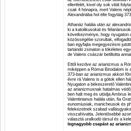
ellenfelét, kivel oly sok vitát fo
csak 4 hónapra, mert Valens népl
Alexandriába hol élte fogytáig 37
Athanáz halála után az alexandria
ki a katolikusokat és félariánuso
következménye, hogy nyugaton a 
közösségébe szorultak, elfogadták
ban egyfajta megegyezésre jutot
tartandó zsinaton a tökéletes egye
de Valens császár betiltotta anna
Ettől kezdve az arianizmus a Ró
miképpen a Római Birodalom is a h
373-ban az arianizmus akkori főn
évre rá Valens is a gótok ellen h
Nyugaton a békeszerető Valentini
az arianizmusnak hatalmas védő
ben halt meg és utódja Ambrus let
Valentinianus halála után, fia Gr
eunomiusiak, manicheusok és pho
felekezetnek szabad vallásgyako
visszahívatta. Jelentősebbé azo
választá uralkodó társul és a kel
legnagyobb csapást az ariani