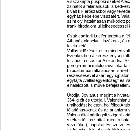
visszakapta püspöki székét Alexan
zsinatot a félariánusok is kedvez
kivált kik erőszakból vagy tévedés
egyház kebelébe visszatért. Val
szint oly hatalmasan működött po
frank birodalom új lelkesedéssel ka
Csak cagliarii Lucifer tartotta a f
Athanáz alapelveit lazáknak, és ez
felekezetét.
Vallásüldözések és a minden val
Ezenközben a kereszténység állam
Iulianus a császár Alexandriai S
görög–római mitológiával akarta 
birodalomban
általánosan ismert 
részesítésével akart egy újplatoni
egyfajta „vallásegyenlőség” és v
elhalálozott, s műve befejezetlen
Utódja, Jovianus megint a hivata
364-ig élt és utódja I. Valentinia
uralkodást keleten, hol főleg Ant
félariánusoknak és az arianizmus
Valens által pártfogolt szigorú a
székeiktől fosztattak meg; a hat
vezetőket), papokat és szerzete
az Istentiszteletet csak titokban