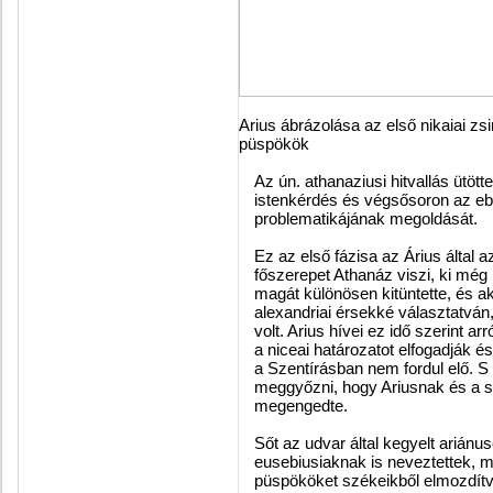
Arius ábrázolása az első nikaiai zsi
püspökök
Az ún. athanaziusi hitvallás ütöt
istenkérdés és végsősoron az e
problematikájának megoldását.
Ez az első fázisa az Árius által
főszerepet
Athanáz
viszi, ki még
magát különösen kitüntette, és a
alexandriai érsekké választatván,
volt. Arius hívei ez idő szerint 
a niceai határozatot elfogadják é
a Szentírásban nem fordul elő. S 
meggyőzni, hogy Ariusnak és a s
megengedte.
Sőt az udvar által kegyelt ariánu
eusebiusiaknak is neveztettek, m
püspököket székeikből elmozdítv