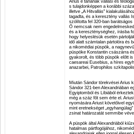
Arius e tanának vallási és teológ
s tulajdonképpen a korábbi száza
illetve „A Hitvallás” kialakulásáh
tagadta, és a keresztény vallás 
szólította fel 320-ban barátságos
Ő nemcsak nem engedelmeskedet
és a kereszténységhez, írásba fogla
hogy helyeslésük esetén pártoljá
idő alatt számtalan pártolóra és b
a nikomédiai püspök, a nagynevű
püspöke Konstantin császárra és
gyakorolt, és több püspök előtt is 
caesareai Eusebius, a híres egyhá
anazarbei, Patrophilos szkítapoli
Miután Sándor törekvései Arius 
Sándor 321-ben Alexandriában egy
Egyiptomból és Líbiából érkeztek
még a száz főt sem érte el. Ariu
nyomására Ariust követőivel együt
mint eretnekséget „egyhangúlag” e
zsinat határozatát semmibe véve, 
A püspök által Alexandriából kiű
hatalmas pártfogójához, nikomédi
alexandriaiak ellen joggal élesen