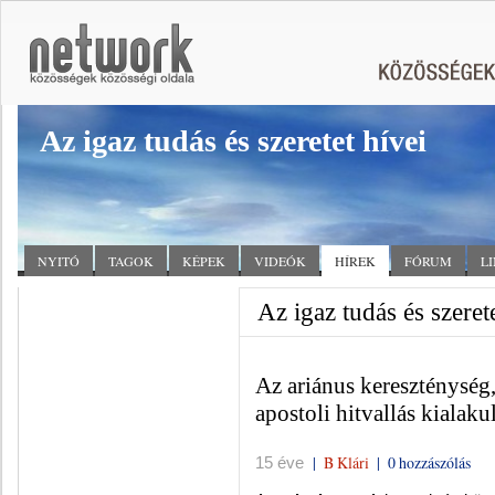
Az igaz tudás és szeretet hívei
NYITÓ
TAGOK
KÉPEK
VIDEÓK
HÍREK
FÓRUM
L
Az igaz tudás és szerete
Az ariánus kereszténység,
apostoli hitvallás kialaku
|
B Klári
|
0 hozzászólás
15 éve