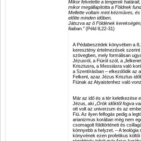
Mikor felvetette a tengerek határait
mikor megállapította a Földnek fu
Mellette voltam mint kézműves, é
előtte minden időben.
Játszva az ő Földének kerekségén
fiaiban.”
(Péld 8,22-31)
A
Pédabeszédek
könyvében a 8,14
keresztény értelmezések szerint é
szövegben, mely formálisan ugya
Jézusról, a Fiúról szól, a „felken
Krisztusra, a Messiásra való konkr
a Szentírásban – elkezdődik az 
Felkent, azaz Jézus Krisztus időb
Fiúnak az Atyaistenhez való vonzód
Már az idő és a tér keletkezése el
Jézus, aki
„Örök időktől fogva va
ott volt az univerzum és az ember
Fiú. Az ilyen felfogás pedig a leg
arianizmus korában még nem egész
csomagolt földtörténeti és csill
könnyebb a helyzet. – A teológia
könyvének ezen profetikus költői 
régebbiek; tehát már Arius koráb