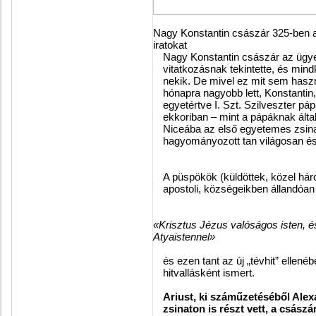
Nagy Konstantin császár 325-ben az 
iratokat
Nagy Konstantin császár az ügyet 
vitatkozásnak tekintette, és mind
nekik. De mivel ez mit sem haszn
hónapra nagyobb lett, Konstantin
egyetértve I. Szt. Szilveszter pá
ekkoriban – mint a pápáknak álta
Niceába az első egyetemes zsinat
hagyományozott tan világosan é
A püspökök (küldöttek, közel há
apostoli, községeikben állandóan
«Krisztus Jézus valóságos isten, 
Atyaistennel»
és ezen tant az új „tévhit” ellen
hitvallásként ismert.
Ariust, ki száműzetéséből Alex
zsinaton is részt vett, a csás