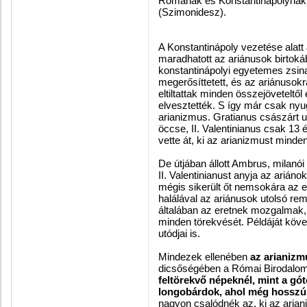
Rómának és Konstantinápolynak al
(Szimonidesz).
A Konstantinápoly vezetése alat
maradhatott az ariánusok birtoká
konstantinápolyi egyetemes zsinat
megerősíttetett, és az ariánusok
eltiltattak minden összejöveteltő
elvesztették. S így már csak nyu
arianizmus. Gratianus császárt u
öccse, II. Valentinianus csak 13
vette át, ki az arianizmust minden
De útjában állott Ambrus, milanói p
II. Valentinianust anyja az arián
mégis sikerült őt nemsokára az e
halálával az ariánusok utolsó rem
általában az eretnek mozgalmak,
minden törekvését. Példáját követ
utódjai is.
Mindezek ellenében
az arianizm
dicsőségében a Római Birodalo
feltörekvő népeknél, mint a gó
longobárdok, ahol még hosszú
nagyon csalódnék az, ki az aria