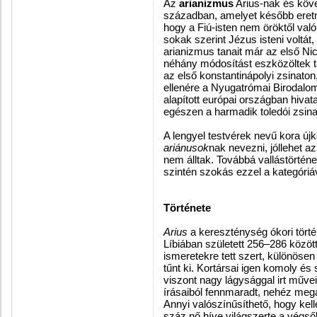
Az
arianizmus
Arius-nak és köv
században, amelyet később eretne
hogy a Fiú-isten nem öröktől val
sokak szerint Jézus isteni voltát
arianizmus tanait már az első Nice
néhány módosítást eszközöltek t
az első konstantinápolyi zsinaton
ellenére a Nyugatrómai Birodalom 
alapított európai országban hivata
egészen a
harmadik toledói zsina
A lengyel testvérek nevű
kora újk
ariánusok
nak nevezni, jóllehet a
nem álltak. Továbbá vallástörténe
szintén szokás ezzel a kategóri
Története
Arius
a kereszténység ókori történ
Líbiában született 256–286 közöt
ismeretekre tett szert, különöse
tűnt ki. Kortársai igen komoly é
viszont nagy lágysággal irt műve
írásaiból fennmaradt, nehéz megá
Annyi valószínűsíthető, hogy kel
száz nő híve világszerte a végsők