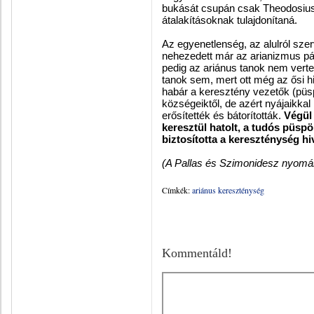
bukását csupán csak Theodosius
átalakításoknak tulajdonítaná.
Az egyenetlenség, az alulról sze
nehezedett már az arianizmus pá
pedig az ariánus tanok nem vert
tanok sem, mert ott még az ősi h
habár a keresztény vezetők (püsp
községeiktől, de azért nyájaikka
erősítették és bátorították.
Végül
keresztül hatolt, a tudós püsp
biztosította a kereszténység hi
(A Pallas és Szimonidesz nyomá
Címkék:
ariánus kereszténység
Kommentáld!