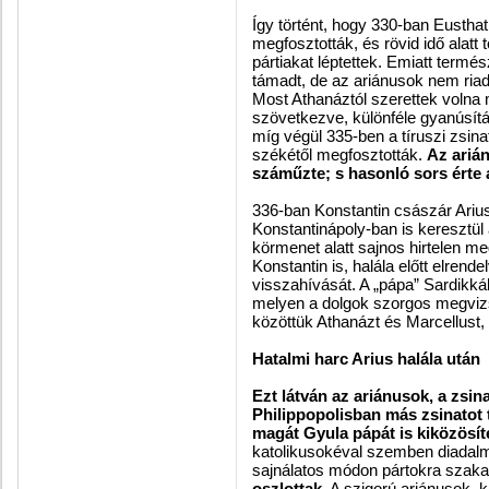
Így történt, hogy 330-ban Eusthat
megfosztották, és rövid idő alatt
pártiakat léptettek. Emiatt ter
támadt, de az ariánusok nem riadt
Most Athanáztól szerettek volna 
szövetkezve, különféle gyanúsítás
míg végül 335-ben a tíruszi zsina
székétől megfosztották.
Az arián
száműzte; s hasonló sors érte a
336-ban Konstantin császár Ariu
Konstantinápoly-ban is keresztül 
körmenet alatt sajnos hirtelen m
Konstantin is, halála előtt elrend
visszahívását. A „pápa” Sardikká
melyen a dolgok szorgos megviz
közöttük Athanázt és Marcellust, 
Hatalmi harc Arius halála után
Ezt látván az ariánusok, a zsina
Philippopolisban más zsinatot t
magát Gyula pápát is kiközösíte
katolikusokéval szemben diadalma
sajnálatos módon pártokra szak
oszlottak
. A szigorú ariánusok, k