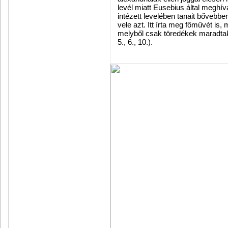
levél miatt Eusebius által megh
intézett levelében tanait bővebben
vele azt. Itt írta meg főművét is
melyből csak töredékek maradtak 
5., 6., 10.).