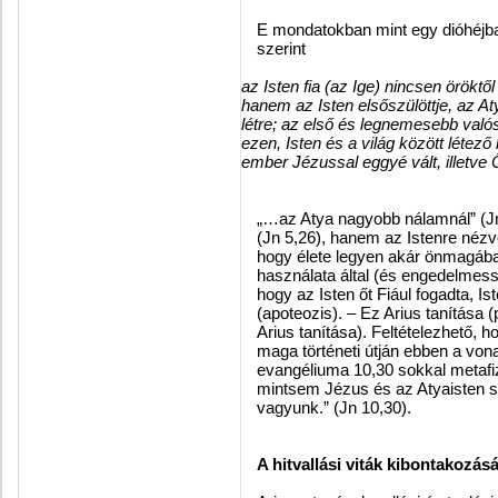
E mondatokban mint egy dióhéjba
szerint
az Isten fia (az Ige) nincsen örökt
hanem az Isten elsőszülöttje, az At
létre; az első és legnemesebb valósá
ezen, Isten és a világ között létez
ember Jézussal eggyé vált, illetve 
„…az Atya nagyobb nálamnál” (Jn
(Jn 5,26), hanem az Istenre nézvé
hogy élete legyen akár önmagába
használata által (és engedelmessé
hogy az Isten őt Fiául fogadta, Is
(apoteozis). – Ez Arius tanítása 
Arius tanítása). Feltételezhető,
maga történeti útján ebben a vo
evangéliuma 10,30 sokkal metafiz
mintsem Jézus és az Atyaisten s
vagyunk.” (Jn 10,30).
A hitvallási viták kibontakozá