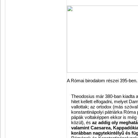
A Római birodalom részei 395-ben.
Theodosius
már 380-ban kiadta a 
hitet kellett elfogadni, melyet 
vallottak; az ortodox (más szóval 
konstantinápolyi pátriárka Róma
pápák voltaképpen ekkor is még 
közül), és
az addig oly meghatá
valamint Caesarea, Kappadókia
korábban nagytekintélyű és fü