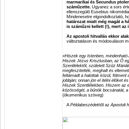
marmarikai és Secundus ptolema
száműzette.
Ugyanez a sors érte
ellenszegülő Eusebius nikomédia
Mindenesetre elgondolkoztató, h
határozat miatt még magát a há
is száműzni kellett (!), mert az 
Az apostoli hitvallás ekkor alak
változtatáson és módosuláson ment
«Hiszek egy Istenben, mindenható 
Hiszek Jézus Krisztusban, az Ő egy
Szentlélektől, született Szűz Máriát
megfeszítették, meghalt és eltemet
feltámadt a halottak közül, fölment
jobbján; onnan jön el ítélni élőket és
Hiszek Szentlélekben. Hiszem az 
közösségét, a bűnök bocsánatát, a 
(ökumenikus szöveg)
A
Példabeszédek
től az
Apostoli h