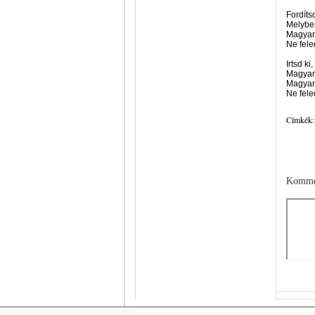
Fordíts
Melyben
Magyar
Ne fele
Irtsd k
Magyar 
Magyar
Ne fele
Címkék:
Komme