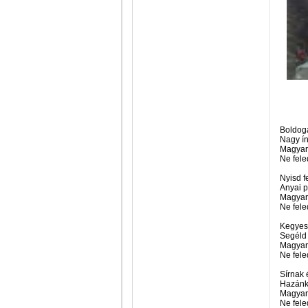
Boldoga
Nagy ín
Magyar
Ne fele
Nyisd f
Anyai p
Magyar
Ne fele
Kegyes
Segéld
Magyar
Ne fele
Sírnak 
Hazánk 
Magyar
Ne fele