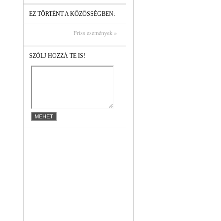
EZ TÖRTÉNT A KÖZÖSSÉGBEN:
Friss események »
SZÓLJ HOZZÁ TE IS!