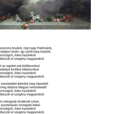
sszony Anyánk, régi nagy Patrónánk,
ségben lévén, így szólít meg hazánk:
országról, édes hazánkról
dkezzél el szegény magyarokról.
el az egeket sok kiáltásunkra!
alástod fordítsd oltalmunkra!
országról, édes hazánkról
dkezzél el szegény magyarokról.
 szemeiddel tekintsd meg népedet!
 meg áldásra Magyar nemzetedet!
országról, édes hazánkról
dkezzél el szegény magyarokról.
és zokognak árváknak szívei,
pusztulásán özvegyek lelkei.
országról, édes hazánkról
dkezzél el szegény magyarokról.