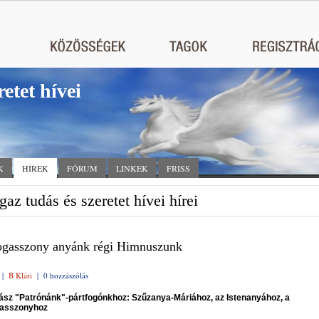
retet hívei
K
HÍREK
FÓRUM
LINKEK
FRISS
gaz tudás és szeretet hívei hírei
ogasszony anyánk régi Himnuszunk
|
B Klári
|
0 hozzászólás
hász "Patrónánk"-pártfogónkhoz: Szűzanya-Máriához, az Istenanyához, a
asszonyhoz