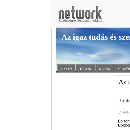
Az igaz tudás és sze
NYITÓ
TAGOK
KÉPEK
VIDEÓ
Az i
Bold
15 éve
Égi fo
Boldog