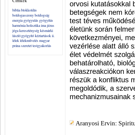
Címkék
orvosi kutatásokkal 
biblia
blokkoldás
betegségek nem kór
boldogasszony
boldogság
test téves működés
energia
gyógyulás
gyógyítás
harmónia
holisztika
ima
jézus
életünk során felmer
jóga
kereszténység
késmárki
lászló:gyógyító kéztartások ii.
következményei, mel
lélek
lélekművelés
magyar
vezérlése alatt álló 
prána
szeretet
testgyakorlás
élet védelmét szolgál
behatárolható, bioló
válaszreakciókon ke
részük a konfliktus
megoldódik, a szerv
mechanizmusainak s
Aranyosi Ervin: Spiritu