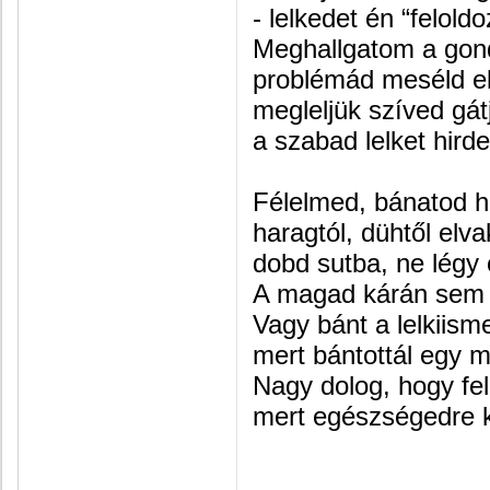
- lelkedet én “felold
Meghallgatom a gond
problémád meséld e
megleljük szíved gátj
a szabad lelket hird
Félelmed, bánatod h
haragtól, dühtől elva
dobd sutba, ne légy 
A magad kárán sem 
Vagy bánt a lelkiisme
mert bántottál egy 
Nagy dolog, hogy fe
mert egészségedre k