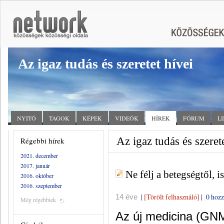
Az igaz tudás és szeretet hívei
NYITÓ
TAGOK
KÉPEK
VIDEÓK
HÍREK
FÓRUM
L
Az igaz tudás és szerete
Régebbi hírek
2021. december
2017. január
Ne félj a betegségtől, 
2016. október
2016. szeptember
|
[Törölt felhasználó]
|
0 hozz
14 éve
Még régebbiek
Az új medicina (GNM