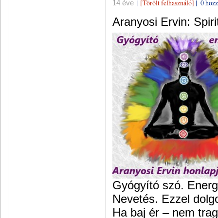
|
[Törölt felhasználó]
|
0 hozz
14 éve
Aranyosi Ervin: Spiri
Gyógyító szó. Energ
Nevetés. Ezzel dol
Ha baj ér – nem tra