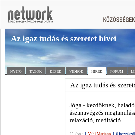
Az igaz tudás és szeretet hívei
NYITÓ
TAGOK
KÉPEK
VIDEÓK
HÍREK
FÓRUM
L
Az igaz tudás és szerete
Jóga - kezdőknek, haladók
ászanavégzés megtanulása,
relaxáció, meditáció
|
Vahl Mariann
|
0 hozzászó
11 éve