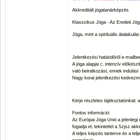
Akkreditált jógatanárképzés
Klasszikus Jóga - Az Eredeti Jó
Jóga, mint a spirituális átalakul
Jelentkezési határidőről e-mailben
A jóga alapjai c. intenzív előkés
való beiratkozást, ennek indulási 
Nagy korai jelentkezési kedvezm
Kérje részletes tájékoztatónkat
Fontos információ:
Az Európai Jóga Unió a jelenleg
fogadja el, tekintettel a Szjsz akk
A teljes képzés tanterve és a telj