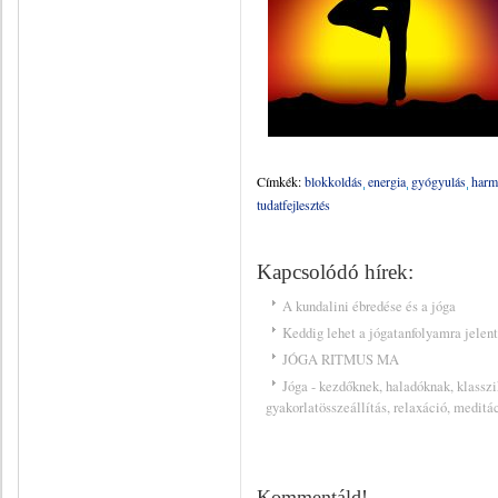
Címkék:
blokkoldás
energia
gyógyulás
harm
tudatfejlesztés
Kapcsolódó hírek:
A kundalini ébredése és a jóga
Keddig lehet a jógatanfolyamra jelen
JÓGA RITMUS MA
Jóga - kezdőknek, haladóknak, klasszi
gyakorlatösszeállítás, relaxáció, meditá
Kommentáld!