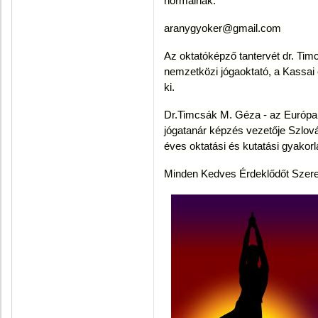
normáinak.
aranygyoker@gmail.com
Az oktatóképző tantervét dr. Ti
nemzetközi jógaoktató, a Kassai
ki.
Dr.Timcsák M. Géza - az Európai J
jógatanár képzés vezetője Szlov
éves oktatási és kutatási gyakorl
Minden Kedves Érdeklődőt Szere