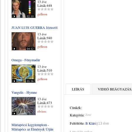
13 éve
Látták:448
gelleon
02:10
JUAN LUIS GUERRA Jézusról
13 éve
Látták:940
gelleon
04:12
Omega - Fénymadár
13 éve
Látták:510
gelleon
05:36
LEÍRÁS
VIDEÓ BEÁGYAZÁS
Vangelis - Hymne
13 éve
Látták:473
Címkék:
elvisss
Kategória:
Zene
Feltöltötte:
B Klári
|
13 éve
Máriapócsi kegytemplom -
Máriapócs az Élmények Útján
Látta 939 ember.