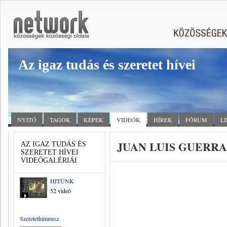
Az igaz tudás és szeretet hívei
NYITÓ
TAGOK
KÉPEK
VIDEÓK
HÍREK
FÓRUM
L
JUAN LUIS GUERRA 
AZ IGAZ TUDÁS ÉS
SZERETET HÍVEI
VIDEÓGALÉRIÁI
HITÜNK
52 videó
Szeretethimnusz