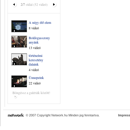
2/7
oldal (52 videó)
A négy élő elem
8 videó
Boldogasszony
anyánk
13 videó
történelmi
keresztény
dalaink
4 videó
Ünnepeink
22 videó
Böngéssz a galériák között!
© 2007 Copyright Network.hu Minden jog fenntartva.
Impres