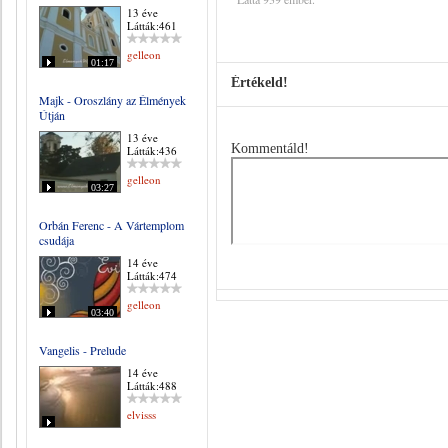
13 éve
Látták:461
gelleon
01:17
Értékeld!
Majk - Oroszlány az Élmények
Útján
13 éve
Kommentáld!
Látták:436
gelleon
03:27
Orbán Ferenc - A Vártemplom
csudája
14 éve
Látták:474
gelleon
03:40
Vangelis - Prelude
14 éve
Látták:488
elvisss