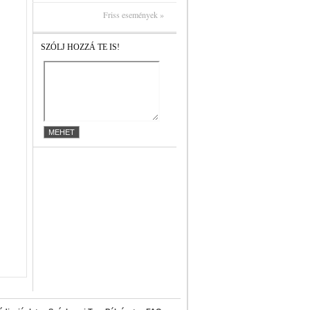
Friss események »
SZÓLJ HOZZÁ TE IS!