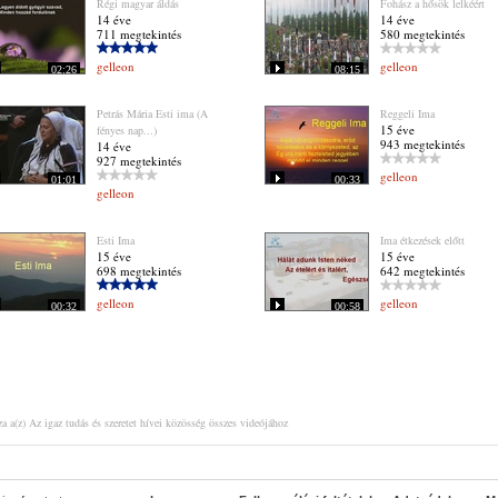
Régi magyar áldás
Fohász a hősök lelkéért
14 éve
14 éve
711 megtekintés
580 megtekintés
gelleon
gelleon
02:26
08:15
Petrás Mária Esti ima (A
Reggeli Ima
15 éve
fényes nap...)
943 megtekintés
14 éve
927 megtekintés
gelleon
01:01
00:33
gelleon
Esti Ima
Ima étkezések előtt
15 éve
15 éve
698 megtekintés
642 megtekintés
gelleon
gelleon
00:32
00:58
a a(z) Az igaz tudás és szeretet hívei közösség összes videójához