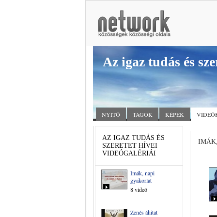
Az igaz tudás és sze
NYITÓ
TAGOK
KÉPEK
VIDEÓ
AZ IGAZ TUDÁS ÉS
IMÁK
SZERETET HÍVEI
VIDEÓGALÉRIÁI
Imák, napi
gyakorlat
8 videó
Zenés áhitat