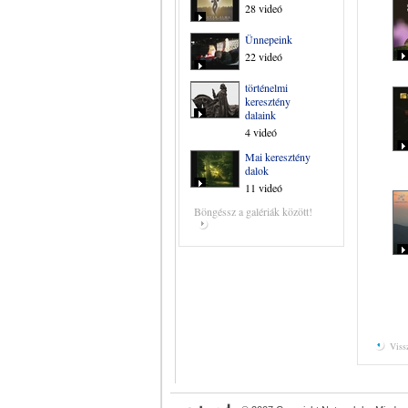
28 videó
Ünnepeink
22 videó
történelmi
keresztény
dalaink
4 videó
Mai keresztény
dalok
11 videó
Böngéssz a galériák között!
Vissz