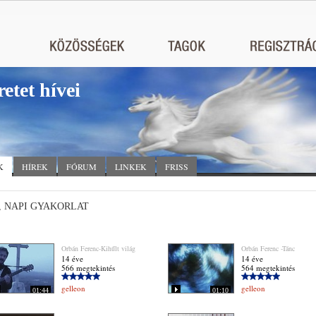
retet hívei
K
HÍREK
FÓRUM
LINKEK
FRISS
, NAPI GYAKORLAT
Orbán Ferenc-Kihűlt világ
Orbán Ferenc -Tánc
14 éve
14 éve
566 megtekintés
564 megtekintés
gelleon
gelleon
01:44
01:10