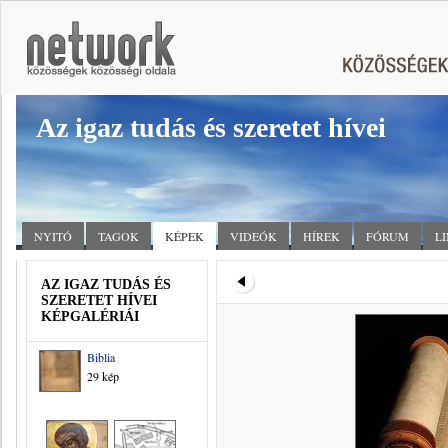
Az igaz tudás és szeretet hívei
NYITÓ
TAGOK
KÉPEK
VIDEÓK
HÍREK
FÓRUM
L
AZ IGAZ TUDÁS ÉS
SZERETET HÍVEI
KÉPGALÉRIÁI
Biblia
29 kép