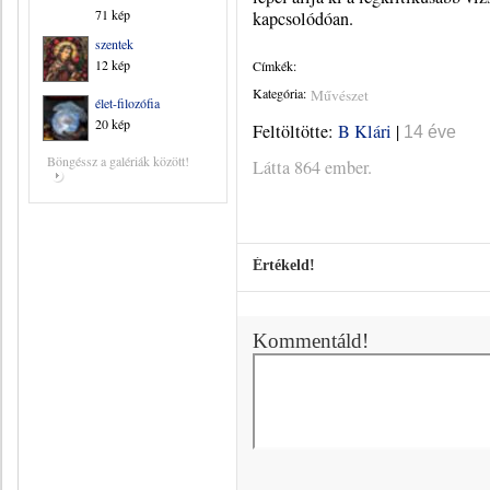
71 kép
kapcsolódóan.
szentek
12 kép
Címkék:
Kategória:
Művészet
élet-filozófia
20 kép
Feltöltötte:
B Klári
|
14 éve
Böngéssz a galériák között!
Látta 864 ember.
Értékeld!
Kommentáld!