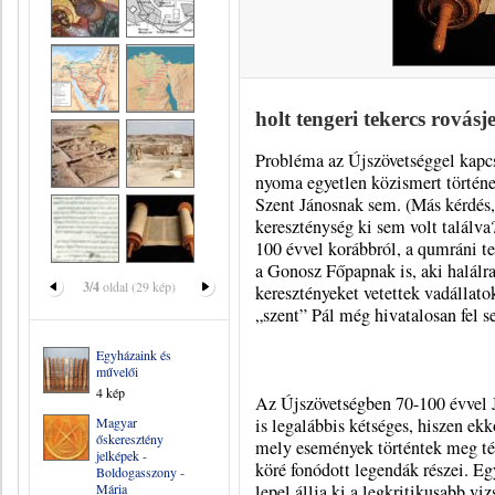
holt tengeri tekercs rovásj
Probléma az Újszövetséggel kapcs
nyoma egyetlen közismert történe
Szent Jánosnak sem. (Más kérdés,
kereszténység ki sem volt találv
100 évvel korábbról, a qumráni t
a Gonosz Főpapnak is, aki halálr
3/4
oldal (29 kép)
keresztényeket vetettek vadállat
„szent” Pál még hivatalosan fel 
Egyházaink és
művelői
4 kép
Az Újszövetségben 70-100 évvel J
Magyar
is legalábbis kétséges, hiszen ek
őskeresztény
mely események történtek meg té
jelképek -
köré fonódott legendák részei. Egy
Boldogasszony -
Mária
lepel állja ki a legkritikusabb vi