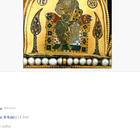
a:
Művészet
te:
B Klári
|
14 éve
2 ember.