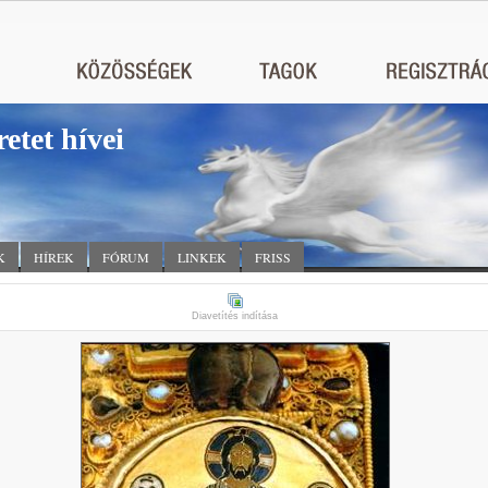
retet hívei
K
HÍREK
FÓRUM
LINKEK
FRISS
Diavetítés indítása