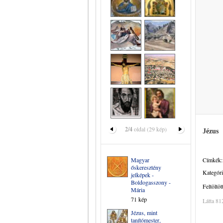
2/4
oldal (29 kép)
Jézus
Magyar
Címkék:
őskeresztény
Kategóri
jelképek -
Boldogasszony -
Feltöltöt
Mária
71 kép
Látta 81
Jézus, mint
tanítómester,