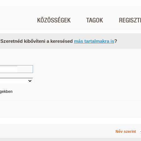
 Szeretnéd kibővíteni a keresésed
más tartalmakra is
?
égekben
Név szerint