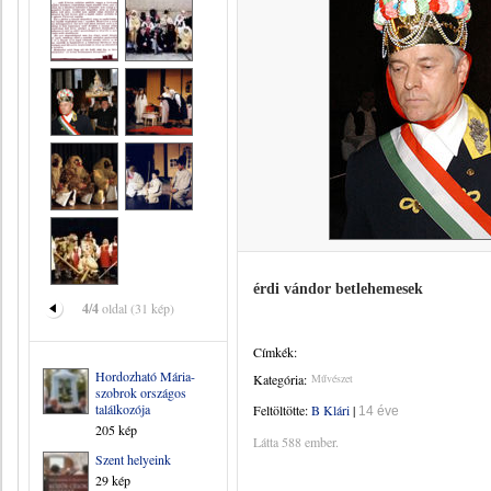
érdi vándor betlehemesek
4/4
oldal (31 kép)
Címkék:
Hordozható Mária-
Kategória:
Művészet
szobrok országos
találkozója
Feltöltötte:
B Klári
|
14 éve
205 kép
Látta 588 ember.
Szent helyeink
29 kép