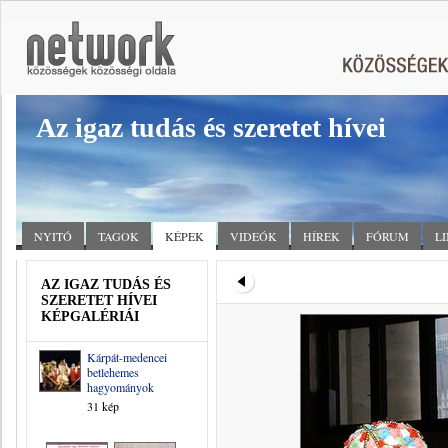
Az igaz tudás és szeretet hívei
NYITÓ
TAGOK
KÉPEK
VIDEÓK
HÍREK
FÓRUM
L
AZ IGAZ TUDÁS ÉS
SZERETET HÍVEI
KÉPGALÉRIÁI
Kárpát-medencei
betlehemes
hagyományok
31 kép