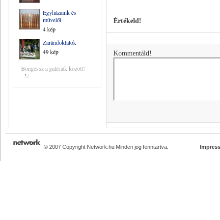
Egyházaink és
művelői
Értékeld!
4 kép
Zarándoklatok
49 kép
Kommentáld!
Böngéssz a galériák között!
© 2007 Copyright Network.hu Minden jog fenntartva.
Impres