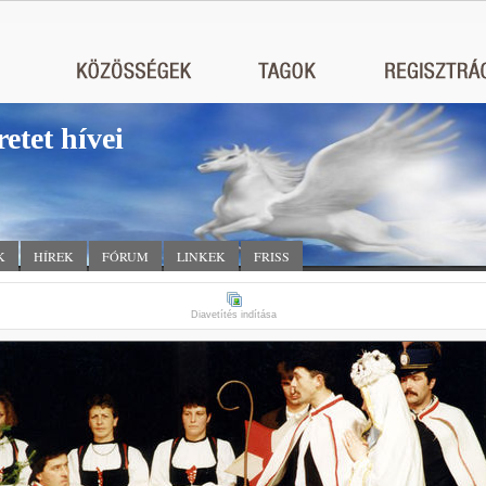
retet hívei
K
HÍREK
FÓRUM
LINKEK
FRISS
Diavetítés indítása