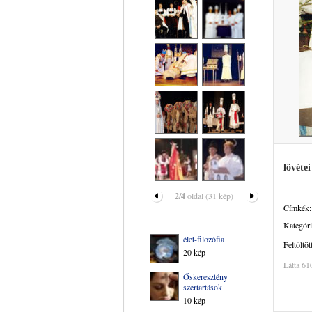
lövéte
2/4
oldal (31 kép)
Címkék:
Kategóri
élet-filozófia
Feltöltöt
20 kép
Látta 61
Őskeresztény
szertartások
10 kép