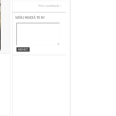
Friss események »
SZÓLJ HOZZÁ TE IS!