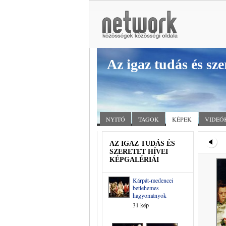
Az igaz tudás és sze
NYITÓ
TAGOK
KÉPEK
VIDEÓ
AZ IGAZ TUDÁS ÉS
SZERETET HÍVEI
KÉPGALÉRIÁI
Kárpát-medencei
betlehemes
hagyományok
31 kép