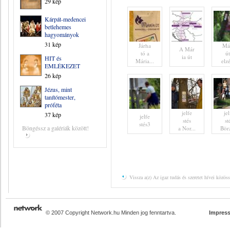
29 kép
Kárpát-medencei
betlehemes
hagyományok
31 kép
Járha
Má
A Már
tó a
út
ia út
HIT és
Mária...
elzé
EMLÉKEZET
26 kép
Jézus, mint
tanítómester,
próféta
jelfe
jel
37 kép
jelfe
stés
st
stés3
Böngéssz a galériák között!
a Nor...
Börz
Vissza a(z) Az igaz tudás és szeretet hívei közös
© 2007 Copyright Network.hu Minden jog fenntartva.
Impres