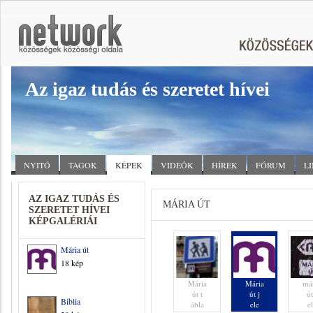
Az igaz tudás és szeretet hívei
NYITÓ
TAGOK
KÉPEK
VIDEÓK
HÍREK
FÓRUM
L
AZ IGAZ TUDÁS ÉS
MÁRIA ÚT
SZERETET HÍVEI
KÉPGALÉRIÁI
Mária út
18 kép
Mária
Mária
má
út t
út j
út
Biblia
ábla
ele
e