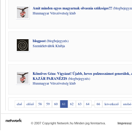
Amit minden egyes magyarnak olvasnia szükséges!!!
(blogbejegyz
Hunmagyar Vérszövetség klub
blogpost
(blogbejegyzés)
Szemléletváltók Klubja
Kőműves Géza: Vigyázat! Újabb, heves pulzusszámot gene
KAZÁR PARANÉZIS
(blogbejegyzés)
Hunmagyar Vérszövetség klub
első
előző
58
59
60
61
62
63
64
...
66
következő
utolsó
© 2007 Copyright Network.hu Minden jog fenntartva.
Impress