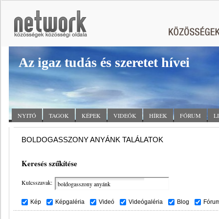
Az igaz tudás és szeretet hívei
NYITÓ
TAGOK
KÉPEK
VIDEÓK
HÍREK
FÓRUM
L
BOLDOGASSZONY ANYÁNK TALÁLATOK
Keresés szűkítése
Kulcsszavak:
Kép
Képgaléria
Videó
Videógaléria
Blog
Fóru