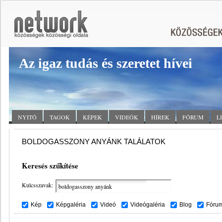
Az igaz tudás és szeretet hívei
NYITÓ
TAGOK
KÉPEK
VIDEÓK
HÍREK
FÓRUM
L
BOLDOGASSZONY ANYÁNK TALÁLATOK
Keresés szűkítése
Kulcsszavak:
Kép
Képgaléria
Videó
Videógaléria
Blog
Fóru