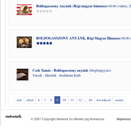
Boldogasszony Anyánk (Régi magyar himnusz)
00:00 (videó)
,
Z
BOLDOGASSZONY ANYÁNK, Régi Magyar Himnusz
00:00 
Cseh Tamás - Boldogasszony anyánk
(blogbejegyzés)
Versek - Idézetek - Irodalomi Klub
első
előző
6
7
8
9
10
11
12
...
66
következő
utolsó
© 2007 Copyright Network.hu Minden jog fenntartva.
Impress