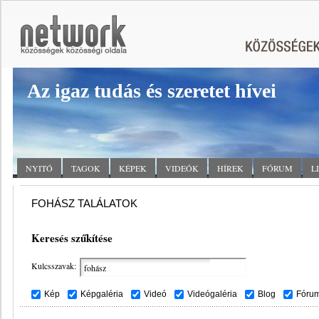
Az igaz tudás és szeretet hívei
NYITÓ
TAGOK
KÉPEK
VIDEÓK
HÍREK
FÓRUM
L
FOHÁSZ TALÁLATOK
Keresés szűkítése
Kulcsszavak:
Kép
Képgaléria
Videó
Videógaléria
Blog
Fóru