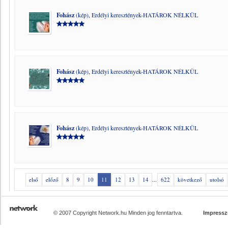
Fohász
(kép)
,
Erdélyi keresztények-HATÁROK NÉLKÜL
Fohász
(kép)
,
Erdélyi keresztények-HATÁROK NÉLKÜL
Fohász
(kép)
,
Erdélyi keresztények-HATÁROK NÉLKÜL
első
előző
8
9
10
11
12
13
14
...
622
következő
utolsó
© 2007 Copyright Network.hu Minden jog fenntartva.
Impress