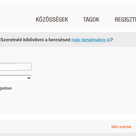
 Szeretnéd kibővíteni a keresésed
más tartalmakra is
?
égekben
Név szerint