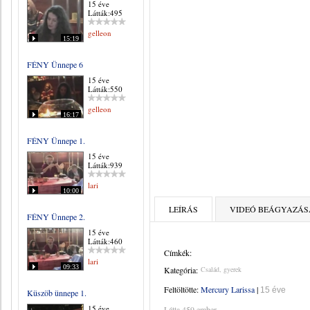
15 éve
Látták:495
gelleon
15:19
FÉNY Ünnepe 6
15 éve
Látták:550
gelleon
16:17
FÉNY Ünnepe 1.
15 éve
Látták:939
lari
10:00
LEÍRÁS
VIDEÓ BEÁGYAZÁS
FÉNY Ünnepe 2.
15 éve
Látták:460
Címkék:
lari
09:33
Kategória:
Család, gyerek
Feltöltötte:
Mercury Larissa
|
15 éve
Küszöb ünnepe 1.
15 éve
Látta 459 ember.