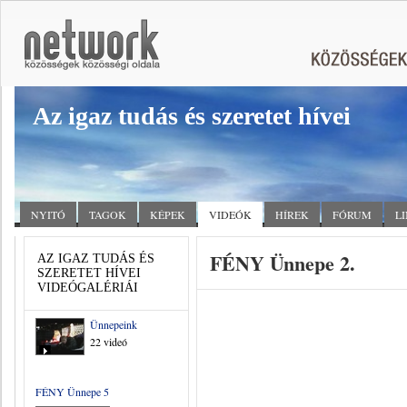
Az igaz tudás és szeretet hívei
NYITÓ
TAGOK
KÉPEK
VIDEÓK
HÍREK
FÓRUM
L
FÉNY Ünnepe 2.
AZ IGAZ TUDÁS ÉS
SZERETET HÍVEI
VIDEÓGALÉRIÁI
Ünnepeink
22 videó
FÉNY Ünnepe 5