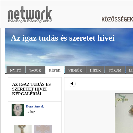
Az igaz tudás és szeretet hívei
NYITÓ
TAGOK
KÉPEK
VIDEÓK
HÍREK
FÓRUM
L
AZ IGAZ TUDÁS ÉS
SZERETET HÍVEI
KÉPGALÉRIÁI
Kegytárgyak
37 kép