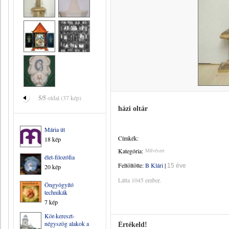
5/5
oldal (37 kép)
házi oltár
Mária út
Címkék:
18 kép
Kategória:
Művészet
élet-filozófia
Feltöltötte:
B Klári
|
15 éve
20 kép
Látta 1045 ember.
Öngyógyító
technikák
7 kép
Kör-kereszt-
négyszög alakok a
Értékeld!