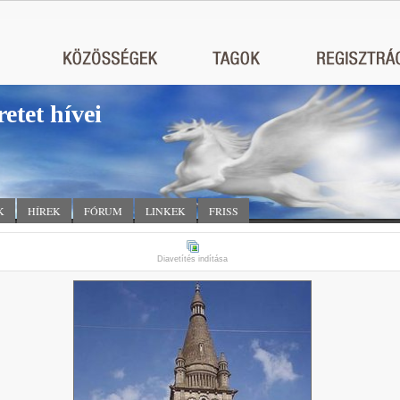
retet hívei
K
HÍREK
FÓRUM
LINKEK
FRISS
Diavetítés indítása