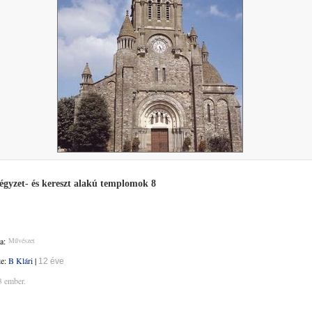
égyzet- és kereszt alakú templomok 8
a:
Művészet
te:
B Klári
|
12 éve
3 ember.