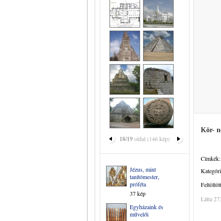
Kör- n
18/19
oldal (146 kép)
Címkék:
Jézus, mint
Kategóri
tanítómester,
próféta
Feltöltöt
37 kép
Látta 27
Egyházaink és
művelői