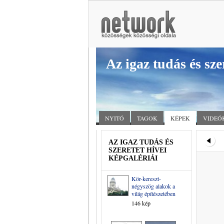
Az igaz tudás és sze
NYITÓ
TAGOK
KÉPEK
VIDEÓ
AZ IGAZ TUDÁS ÉS
SZERETET HÍVEI
KÉPGALÉRIÁI
Kör-kereszt-
négyszög alakok a
világ építészetében
146 kép