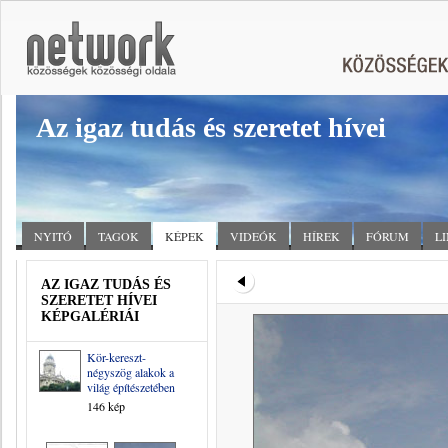
Az igaz tudás és szeretet hívei
NYITÓ
TAGOK
KÉPEK
VIDEÓK
HÍREK
FÓRUM
L
AZ IGAZ TUDÁS ÉS
SZERETET HÍVEI
KÉPGALÉRIÁI
Kör-kereszt-
négyszög alakok a
világ építészetében
146 kép