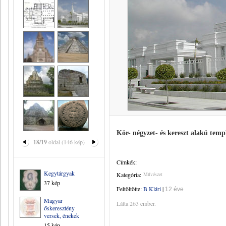
Kör- négyzet- és kereszt alakú tem
18/19
oldal (146 kép)
Címkék:
Kegytárgyak
Kategória:
Művészet
37 kép
Feltöltötte:
B Klári
|
12 éve
Magyar
Látta 263 ember.
őskeresztény
versek, énekek
15 kép