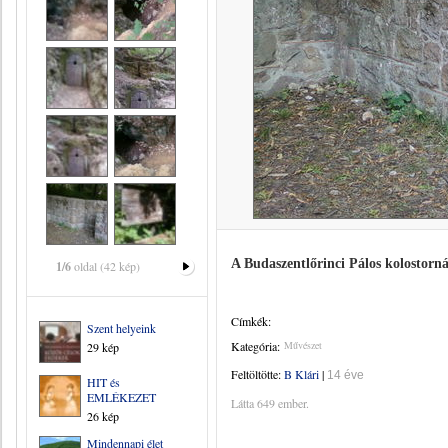
A Budaszentlőrinci Pálos kolostorná
1/6
oldal (42 kép)
Címkék:
Szent helyeink
Kategória:
Művészet
29 kép
Feltöltötte:
B Klári
|
14 éve
HIT és
EMLÉKEZET
Látta 649 ember.
26 kép
Mindennapi élet