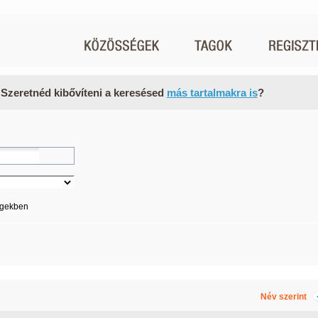
 Szeretnéd kibővíteni a keresésed
más tartalmakra is
?
égekben
Név szerint