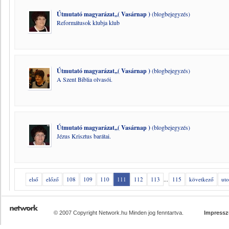
Útmutató magyarázat,,( Vasárnap )
(blogbejegyzés)
Reformátusok klubja klub
Útmutató magyarázat,,( Vasárnap )
(blogbejegyzés)
A Szent Biblia olvasói.
Útmutató magyarázat,,( Vasárnap )
(blogbejegyzés)
Jézus Krisztus barátai.
első
előző
108
109
110
111
112
113
...
115
következő
uto
© 2007 Copyright Network.hu Minden jog fenntartva.
Impress