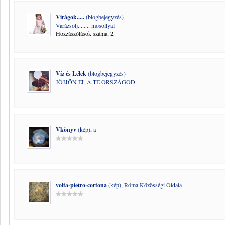
Virágok.....
(blogbejegyzés)
Varázsolj........ mosollyal
Hozzászólások száma: 2
Víz és Lélek
(blogbejegyzés)
JÖJJÖN EL A TE ORSZÁGOD
Vkönyv
(kép)
,
a
volta-pietro-cortona
(kép)
,
Róma Közösségi Oldala