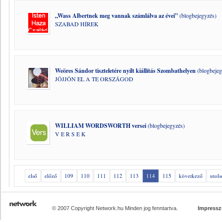
„Wass Albertnek meg vannak számlálva az évei”
(blogbejegyzés)
SZABAD HÍREK
Weöres Sándor tiszteletére nyílt kiállítás Szombathelyen
(blogbejeg
JÖJJÖN EL A TE ORSZÁGOD
WILLIAM WORDSWORTH versei
(blogbejegyzés)
V E R S E K
első
előző
109
110
111
112
113
114
115
következő
utols
© 2007 Copyright Network.hu Minden jog fenntartva.
Impress