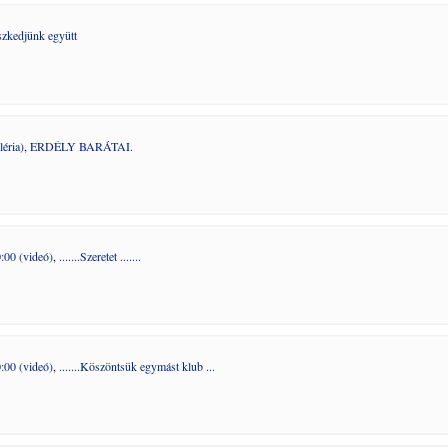
szkedjünk együtt
éria)
,
ERDÉLY BARÁTAI.
:00 (videó)
,
.......Szeretet .......
:00 (videó)
,
.......Köszöntsük egymást klub ...