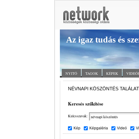
Az igaz tudás és sze
NYITÓ
TAGOK
KÉPEK
VIDEÓ
NÉVNAPI KÖSZÖNTÉS TALÁLA
Keresés szűkítése
Kulcsszavak:
Kép
Képgaléria
Videó
V