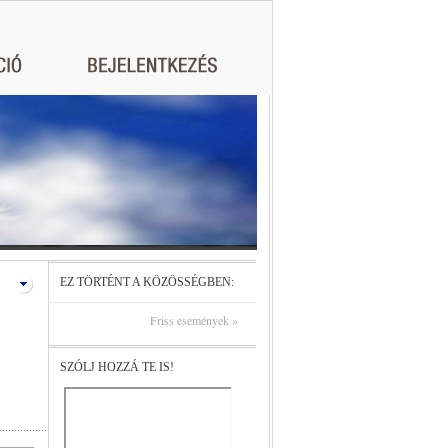
EZ TÖRTÉNT A KÖZÖSSÉGBEN:
Friss események »
SZÓLJ HOZZÁ TE IS!