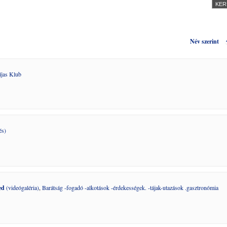
Név szerint
jas Klub
és)
ed
(videógaléria)
,
Barátság -fogadó -alkotások -érdekességek. -tájak-utazások .gasztronómia