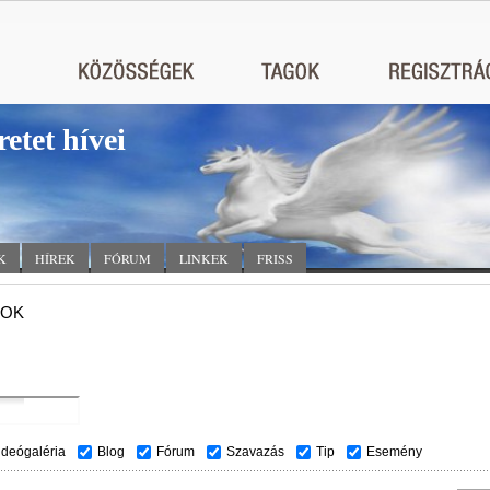
retet hívei
K
HÍREK
FÓRUM
LINKEK
FRISS
TOK
ideógaléria
Blog
Fórum
Szavazás
Tip
Esemény