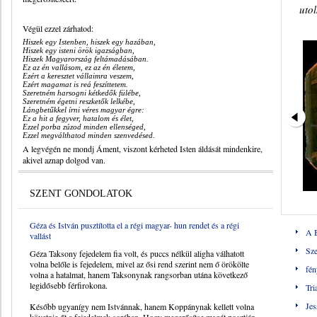
uto
Végül ezzel zárhatod:
Hiszek egy Istenben, hiszek egy hazában,
Hiszek egy isteni örök igazságban,
Hiszek Magyarország feltámadásában.
Ez az én vallásom, ez az én életem,
Ezért a keresztet vállaimra veszem,
Ezért magamat is reá feszíttetem.
Szeretném harsogni kétkedők fülébe,
Szeretném égetni reszketők lelkébe,
Lángbetűkkel írni véres magyar égre:
Ez a hit a fegyver, hatalom és élet,
Ezzel porba zúzod minden ellenséged,
Ezzel megválthatod minden szenvedésed.
A legvégén ne mondj Áment, viszont kérheted Isten áldását mindenkire,
akivel aznap dolgod van.
SZENT GONDOLATOK
Géza és István pusztította el a régi magyar- hun rendet és a régi
A B
vallást
Sze
Géza Taksony fejedelem fia volt, és puccs nélkül aligha válhatott
volna belőle is fejedelem, mivel az ősi rend szerint nem ő örökölte
fén
volna a hatalmat, hanem Taksonynak rangsorban utána következő
legidősebb férfirokona.
Tri
Jes
Később ugyanígy nem Istvánnak, hanem Koppánynak kellett volna