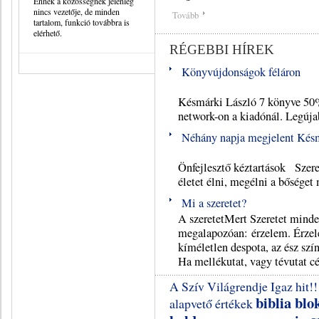
Ennek a közösségnek jelenleg
nincs vezetője, de minden
Tovább
tartalom, funkció továbbra is
elérhető.
RÉGEBBI HÍREK
Könyvújdonságok féláron
Akciós ajánl
Késmárki László 7 könyve 50%-
network-on a kiadónál. Legújab
Néhány napja megjelent Késmá
Késmár
Önfejlesztő kéztartások Szere
életet élni, megélni a bőséget 
Mi a szeretet?
A szeretetMert Szeretet minde
megalapozóan: érzelem. Érzele
kíméletlen despota, az ész szí
Ha mellékutat, vagy tévutat cél
A Szív Világrendje
Igaz hit!!
biblia
blo
alapvető értékek