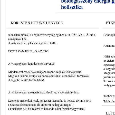
g
boldogasszony
energia
holisztika
KÖR-ISTEN HITÜNK LÉNYEGE
ÉTKE
Kör-Isten hitünk, a Fénykereszténység egyben a TUDÁS-VALLÁSunk,
Gondolj h
a mágusok hite.
A mágia eredeti jelentése ugyanis: tudás!
Aztán mon
ISTEN VAN ÉS ÉL, Ő AZ ERŐ.
Hálát adu
az ételért 
A világegyetem fejlődésének törvénye:
Egészség
a lányodét
Minden embernek saját magára szabott célja és feladata van!
Megerősít
Meg kell találnia az útját és hozzá a társakat, eszközöket, forrásokat.
jólesik és
A legjobb segítő forrás Isten!
Tesszük a
mely gazd
A világegyetem mozgatásának törvénye, a szeretettörvény:
Többes é
Legyél jó másokkal, csak így teszel magaddal is hosszú távon is jót !
Találsz h
( Szeresd felebarátodat, de eltiporni ne hagyd magad! )
( Felebarát: Aki bír felezni és hajlandó a két feleteket egyesíteni)
LEFE