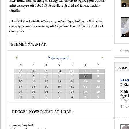
Ezért
hullámzik az energia, ahogy szüléskor, de egyre gyorsabban,
mint az egyre sűrűsödő fájások.
Ez a tágulási erő tünete.
Tudat-
tágulás
.
Elkezdődött
a kollektív időben- az emberiség számára
- a lélek sötét
éjszakája, a nagy beavatás,
az utolsó próba
. Kinek újjászületés, kinek
elsüllyedés.
ESEMÉNYNAPTÁR
Még
2026 Augusztus
H
K
S
C
P
S
V
LEGFRI
27
28
29
30
31
1
2
3
4
5
6
7
8
9
Ki vo
10
11
12
13
14
15
16
B Klár
17
18
19
20
21
22
23
Mária 
24
25
26
27
28
29
30
foglal
31
1
2
3
4
5
6
listája
14 év
REGGEL KÖSZÖNTSD AZ URAT:
Istenem, Anyám!