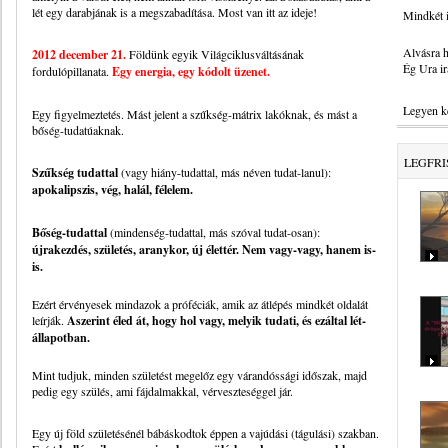
lét egy darabjának is a megszabadítása. Most van itt az ideje!
Mindkét 
Alvásra h
2012 december 21.
Földünk egyik Világciklusváltásának
Ég Ura ir
fordulópillanata.
Egy energia, egy kódolt üzenet.
Legyen ke
Egy figyelmeztetés. Mást jelent a szűkség-mátrix lakóknak, és mást a
bőség-tudatúaknak.
LEGFRI
Szűkség tudattal
(vagy hiány-tudattal, más néven tudat-lanul):
a
pokalipszis, vég, halál, félelem.
Bőség-tudattal
(mindenség-tudattal, más szóval tudat-osan):
újrakezdés, születés, aranykor, új élettér. Nem vagy-vagy, hanem is-
is.
Ezért érvényesek mindazok a próféciák, amik az átlépés mindkét oldalát
leírják.
Aszerint éled át, hogy hol vagy, melyik tudati, és ezáltal lét-
állapotban.
Mint tudjuk, minden születést megelőz egy várandóssági időszak, majd
pedig egy szülés, ami fájdalmakkal, vérveszteséggel jár.
Egy új föld születésénél bábáskodtok éppen a vajúdási (tágulási) szakban.