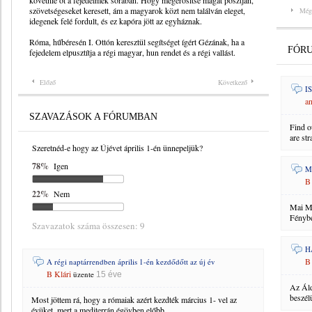
követnie őt a fejedelmek sorában. Hogy megerősítse magát posztján,
szövetségeseket keresett, ám a magyarok közt nem találván eleget,
Még
idegenek felé fordult, és ez kapóra jött az egyháznak.
Róma, hűbéresén I. Ottón keresztül segítséget ígért Gézának, ha a
FÓR
fejedelem elpusztítja a régi magyar, hun rendet és a régi vallást.
Előző
Következő
I
a
SZAVAZÁSOK A FÓRUMBAN
Find ou
are str
Szeretnéd-e hogy az Újévet április 1-én ünnepeljük?
78%
Igen
M
B 
22%
Nem
Mai Mi
Fénybe
Szavazatok száma összesen: 9
H
B 
A régi naptárrendben április 1-én kezdődőtt az új év
B Klári
üzente
15 éve
Az Áld
beszélü
Most jöttem rá, hogy a rómaiak azért kezdték március 1- vel az
évüket, mert a mediterrán égövben előbb,...