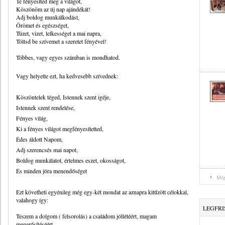
Te fényesíted meg a világot,
Köszönöm az új nap ajándékát!
Adj boldog munkálkodást,
Örömet és egészséget,
Tüzet, vizet, lelkességet a mai napra,
Töltsd be szívemet a szeretet fényével!
Többes, vagy egyes számban is mondhatod.
Vagy helyette ezt, ha kedvesebb szívednek:
Köszöntelek téged, Istennek szent igéje,
Istennek szent rendelése,
Fényes világ,
Ki a fényes világot megfényesítetted,
Édes áldott Napom,
Adj szerencsés mai napot,
Boldog munkálatot, értelmes eszet, okosságot,
És minden jóra menendőséget
Még
Ezt követheti egyénileg még egy-két mondat az aznapra kitűzött célokkal,
valahogy így:
LEGFRI
Teszem a dolgom ( felsorolás) a családom jóllétéért, magam
megerősítéséért.