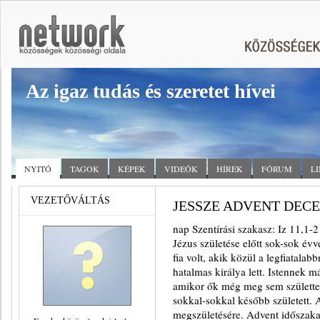
Az igaz tudás és szeretet hívei
NYITÓ
TAGOK
KÉPEK
VIDEÓK
HÍREK
FÓRUM
L
VEZETŐVÁLTÁS
JESSZE ADVENT DECE
nap Szentírási szakasz: Iz 11,1-
Jézus születése előtt sok-sok évv
fia volt, akik közül a legfiatalab
hatalmas királya lett. Istennek m
amikor ők még meg sem születtek.
sokkal-sokkal később született.
megszületésére. Advent időszaka i