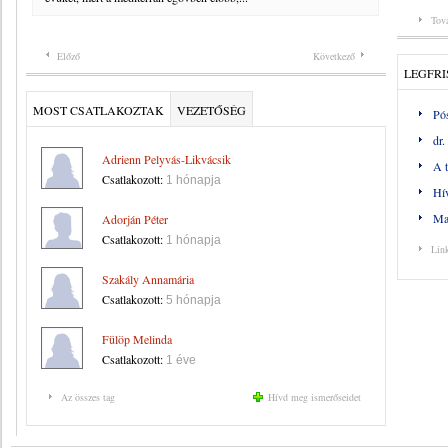
Tov
Előző
Következő
LEGFRI
MOST CSATLAKOZTAK
VEZETŐSÉG
Pó
dr
Adrienn Pelyvás-Likvácsik
A t
Csatlakozott:
1 hónapja
Hív
Ma
Adorján Péter
Csatlakozott:
1 hónapja
Lin
Szakály Annamária
Csatlakozott:
5 hónapja
Fülöp Melinda
Csatlakozott:
1 éve
Az összes tag
Hívd meg ismerőseidet