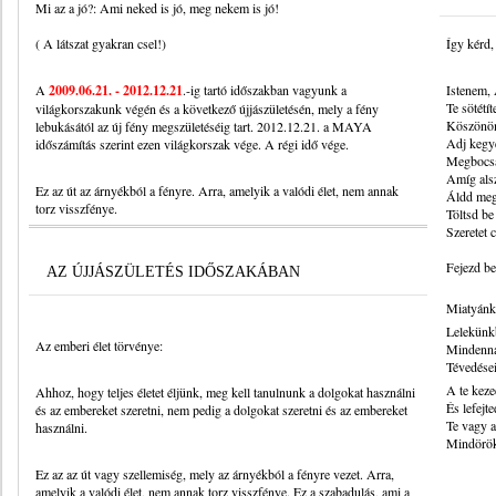
Mi az a jó?: Ami neked is jó, meg nekem is jó!
( A látszat gyakran csel!)
Így kérd,
A
2009.06.21. - 2012.12.21
.-ig tartó időszakban vagyunk a
Istenem,
Te sötétít
világkorszakunk végén és a következő újjászületésén, mely a fény
Köszönöm
lebukásától az új fény megszületéséig tart. 2012.12.21. a MAYA
Adj kegye
időszámítás szerint ezen világkorszak vége. A régi idő vége.
Megbocsát
Amíg als
Ez az út az árnyékból a fényre. Arra, amelyik a valódi élet, nem annak
Áldd meg
torz visszfénye.
Töltsd be
Szeretet 
Fejezd b
AZ ÚJJÁSZÜLETÉS IDŐSZAKÁBAN
Miatyánk
Lelekünkb
Az emberi élet törvénye:
Mindenna
Tévedése
A te keze
Ahhoz, hogy teljes életet éljünk, meg kell tanulnunk a dolgokat használni
És lefejt
és az embereket szeretni, nem pedig a dolgokat szeretni és az embereket
Te vagy a
használni.
Mindörök
Ez az az út vagy szellemiség, mely az árnyékból a fényre vezet. Arra,
amelyik a valódi élet, nem annak torz visszfénye. Ez a szabadulás, ami a