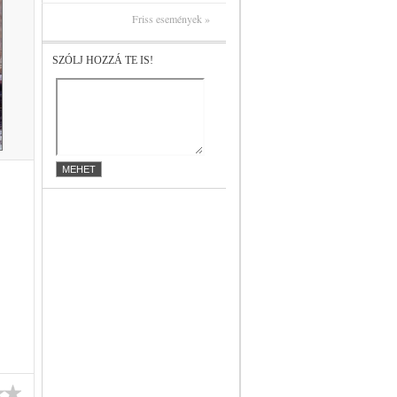
Friss események »
SZÓLJ HOZZÁ TE IS!