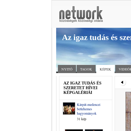
Az igaz tudás és sze
NYITÓ
TAGOK
KÉPEK
VIDEÓ
AZ IGAZ TUDÁS ÉS
SZERETET HÍVEI
KÉPGALÉRIÁI
Kárpát-medencei
betlehemes
hagyományok
31 kép