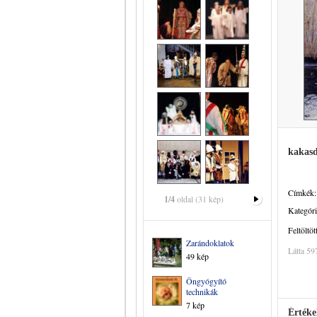
kakasd
Címkék:
1/4
oldal (31 kép)
Kategóri
Feltöltöt
Zarándoklatok
Látta 59
49 kép
Öngyógyító
technikák
7 kép
Értéke