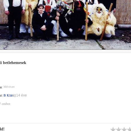
i betlehemesek
a:
Művészet
te:
B Klári
|
14 éve
7 ember.
ld!