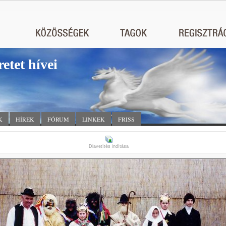
retet hívei
K
HÍREK
FÓRUM
LINKEK
FRISS
Diavetítés indítása