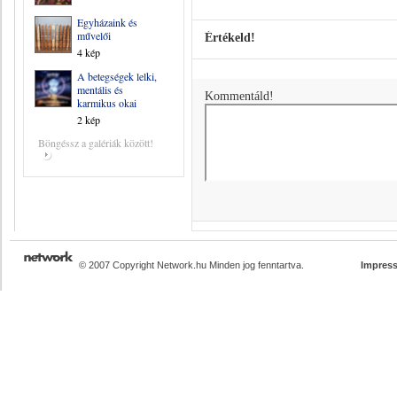
Egyházaink és
művelői
Értékeld!
4 kép
A betegségek lelki,
mentális és
Kommentáld!
karmikus okai
2 kép
Böngéssz a galériák között!
© 2007 Copyright Network.hu Minden jog fenntartva.
Impres