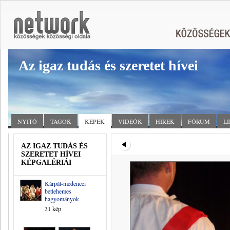
Az igaz tudás és szeretet hívei
NYITÓ
TAGOK
KÉPEK
VIDEÓK
HÍREK
FÓRUM
L
AZ IGAZ TUDÁS ÉS
SZERETET HÍVEI
KÉPGALÉRIÁI
Kárpát-medencei
betlehemes
hagyományok
31 kép