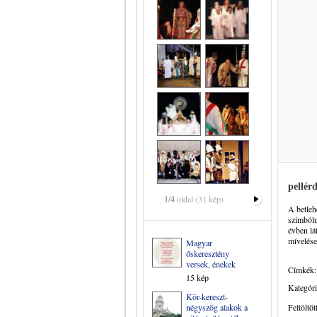
pellér
1/4
oldal (31 kép)
A betleh
szimbólu
évben lá
mívelése
Magyar
őskeresztény
versek, énekek
Címkék:
15 kép
Kategóri
Kör-kereszt-
négyszög alakok a
Feltöltöt