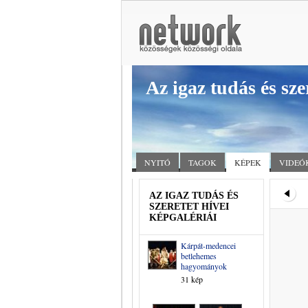
Az igaz tudás és sze
NYITÓ
TAGOK
KÉPEK
VIDEÓ
AZ IGAZ TUDÁS ÉS
SZERETET HÍVEI
KÉPGALÉRIÁI
Kárpát-medencei
betlehemes
hagyományok
31 kép