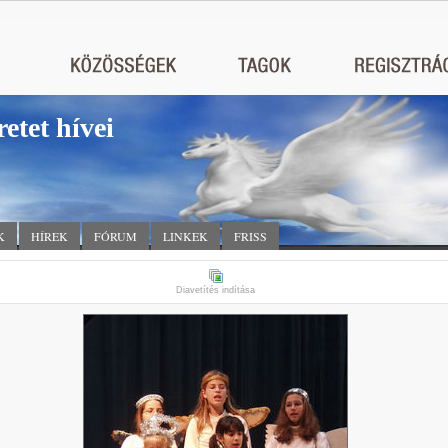
retet hívei
K
HÍREK
FÓRUM
LINKEK
FRISS
Diavetítés indítása