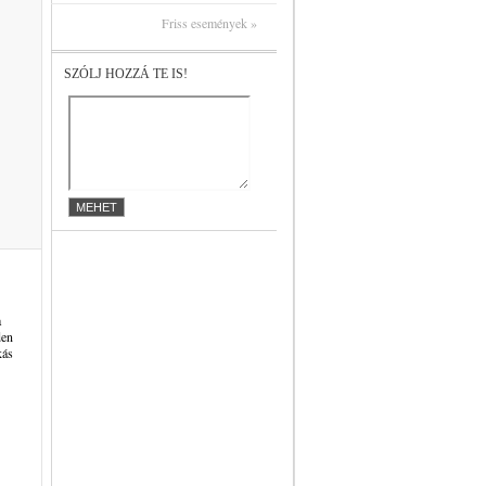
Friss események »
SZÓLJ HOZZÁ TE IS!
a
den
kás