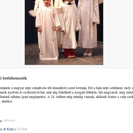
di betlehemezők
emjárás a magyar népi színjátszás téli ünnepköri szent formája. Ezt a fajta népi színházat, mely 
mok nyelvén és eszközeivel hat, már alig fellelhető a nyugati féltekén. Mi magyarok, még min
thatunk néhány igazi meglepetést. A 24. órában még mindig vannak, akiknek fontos e szép szo
, átadása.
a:
Művészet
te:
B Klári
|
14 éve