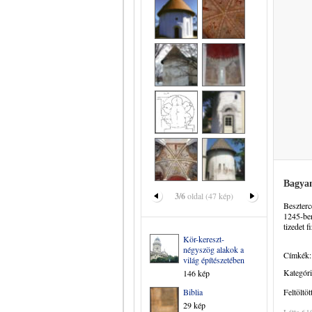
Bagya
3/6
oldal (47 kép)
Beszterc
1245-ben
tizedet 
Kör-kereszt-
négyszög alakok a
Címkék:
világ építészetében
Kategóri
146 kép
Biblia
Feltöltöt
29 kép