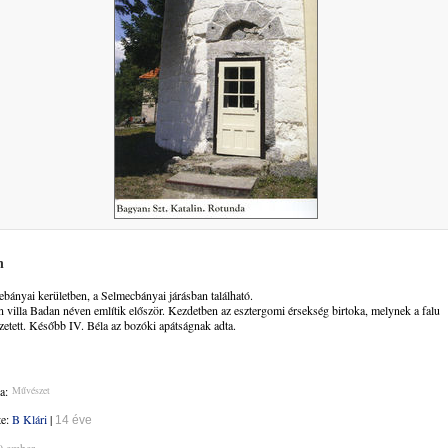
n
ebányai kerületben, a Selmecbányai járásban található.
 villa Badan néven említik először. Kezdetben az esztergomi érsekség birtoka, melynek a falu
fizetett. Később IV. Béla az bozóki apátságnak adta.
a:
Művészet
te:
B Klári
|
14 éve