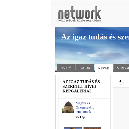
Az igaz tudás és sze
NYITÓ
TAGOK
KÉPEK
VIDEÓ
AZ IGAZ TUDÁS ÉS
SZERETET HÍVEI
KÉPGALÉRIÁI
Magyar és
Őskeresztény
templomok
47 kép