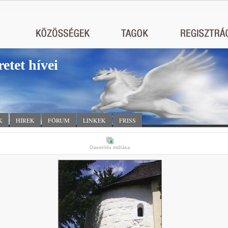
retet hívei
K
HÍREK
FÓRUM
LINKEK
FRISS
Diavetítés indítása