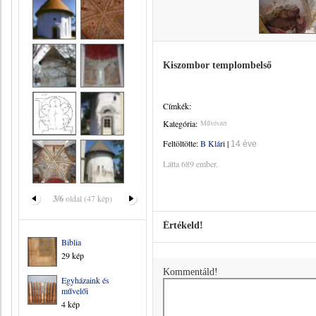
Kiszombor templombelső
Címkék:
Kategória:
Művészet
Feltöltötte:
B Klári
|
14 éve
Látta 689 ember.
3/6
oldal (47 kép)
Értékeld!
Biblia
29 kép
Kommentáld!
Egyházaink és
művelői
4 kép