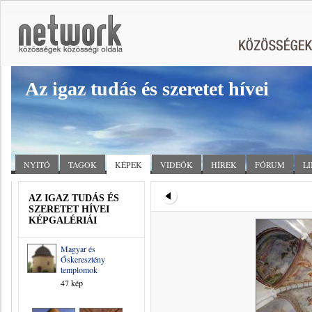
Az igaz tudás és szeretet hívei
NYITÓ
TAGOK
KÉPEK
VIDEÓK
HÍREK
FÓRUM
L
AZ IGAZ TUDÁS ÉS
SZERETET HÍVEI
KÉPGALÉRIÁI
Magyar és
Őskeresztény
templomok
47 kép