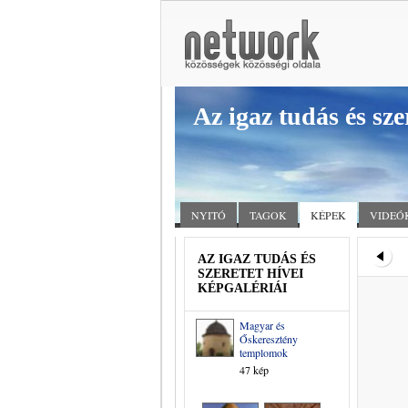
Az igaz tudás és sze
NYITÓ
TAGOK
KÉPEK
VIDEÓ
AZ IGAZ TUDÁS ÉS
SZERETET HÍVEI
KÉPGALÉRIÁI
Magyar és
Őskeresztény
templomok
47 kép