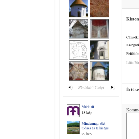
Kiszo
Címkék:
Kategóri
Feltöltöt
Látta 70
3/6
oldal (47 kép)
Értéke
Mária út
Komme
18 kép
Mindennapi élet
tudása és lelkisége
29 kép