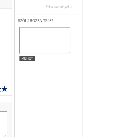
Friss események »
SZÓLJ HOZZÁ TE IS!