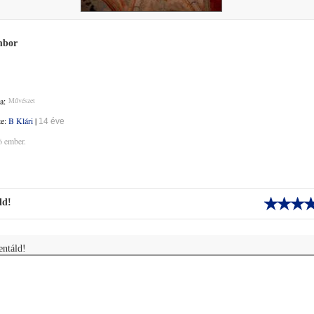
mbor
a:
Művészet
te:
B Klári
|
14 éve
6 ember.
ld!
ntáld!