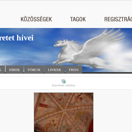
retet hívei
K
HÍREK
FÓRUM
LINKEK
FRISS
Diavetítés indítása