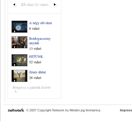
2/3
oldal (22 videó)
A négy élő elem
8 videó
Boldogasszony
anyánk
13 videó
HITÜNK
52 videó
Zenés áhitat
28 videó
Böngéssz a galériák között!
© 2007 Copyright Network.hu Minden jog fenntartva.
Impres