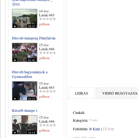
2010.
14 éve
Látták:465
gelleon
09:37
Húsvéti ünnepség Péterfalván
15 éve
Látták:466
gelleon
03:45
Húsvéti hagyományok a
Gyimesekben
15 éve
Látták:463
LEÍRÁS
VIDEÓ BEÁGYAZÁS
gelleon
03:23
Küszöb ünnepe 1
Címkék:
15 éve
Kategória:
Utazás
Látták:446
Feltöltötte:
B Klári
|
15 éve
gelleon
10:14
Látta 465 ember.