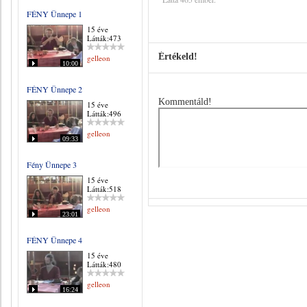
FÉNY Ünnepe 1
15 éve
Látták:473
Értékeld!
gelleon
10:00
FÉNY Ünnepe 2
Kommentáld!
15 éve
Látták:496
gelleon
09:33
Fény Ünnepe 3
15 éve
Látták:518
gelleon
23:01
FÉNY Ünnepe 4
15 éve
Látták:480
gelleon
16:24