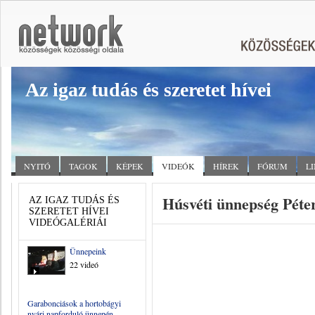
Az igaz tudás és szeretet hívei
NYITÓ
TAGOK
KÉPEK
VIDEÓK
HÍREK
FÓRUM
L
Húsvéti ünnepség Péte
AZ IGAZ TUDÁS ÉS
SZERETET HÍVEI
VIDEÓGALÉRIÁI
Ünnepeink
22 videó
Garabonciások a hortobágyi
nyári napforduló ünnepén _