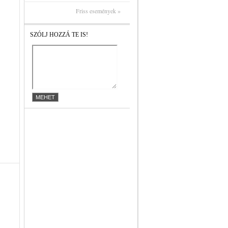
Friss események »
SZÓLJ HOZZÁ TE IS!