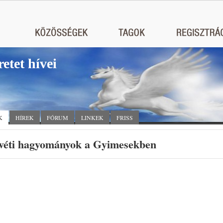
retet hívei
K
HÍREK
FÓRUM
LINKEK
FRISS
véti hagyományok a Gyimesekben