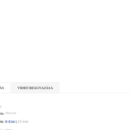
ÁS
VIDEÓ BEÁGYAZÁSA
:
ia:
Művészet
ötte:
B Klári
|
15 éve
63 ember.