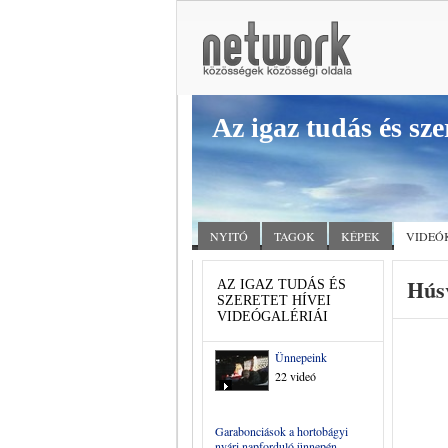
Az igaz tudás és sze
NYITÓ
TAGOK
KÉPEK
VIDEÓ
Hús
AZ IGAZ TUDÁS ÉS
SZERETET HÍVEI
VIDEÓGALÉRIÁI
Ünnepeink
22 videó
Garabonciások a hortobágyi
nyári napforduló ünnepén _