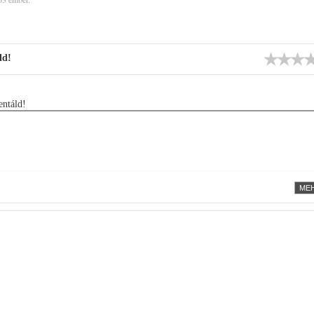
ld!
ntáld!