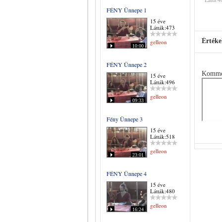
FÉNY Ünnepe 1
15 éve
Látták:473
Értéke
gelleon
10:00
FÉNY Ünnepe 2
Komme
15 éve
Látták:496
gelleon
09:33
Fény Ünnepe 3
15 éve
Látták:518
gelleon
23:01
FÉNY Ünnepe 4
15 éve
Látták:480
gelleon
16:24