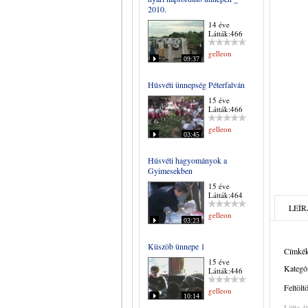
2010.
14 éve
Látták:466
gelleon
09:37
Húsvéti ünnepség Péterfalván
15 éve
Látták:466
gelleon
03:45
Húsvéti hagyományok a
Gyimesekben
15 éve
Látták:464
LEÍR
gelleon
03:23
Küszöb ünnepe 1
Címkék
15 éve
Kategór
Látták:446
Feltölt
gelleon
10:14
Látta 4