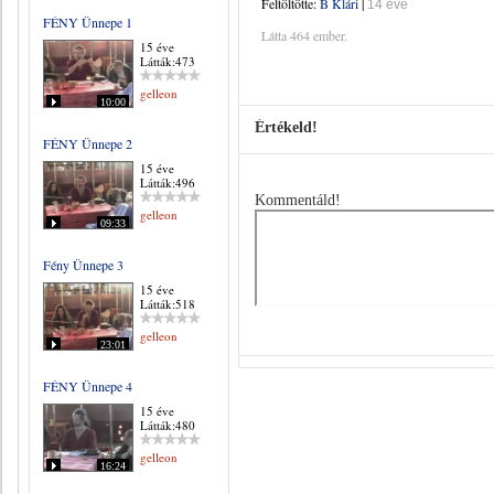
Feltöltötte:
B Klári
|
14 éve
FÉNY Ünnepe 1
Látta 464 ember.
15 éve
Látták:473
gelleon
10:00
Értékeld!
FÉNY Ünnepe 2
15 éve
Látták:496
Kommentáld!
gelleon
09:33
Fény Ünnepe 3
15 éve
Látták:518
gelleon
23:01
FÉNY Ünnepe 4
15 éve
Látták:480
gelleon
16:24