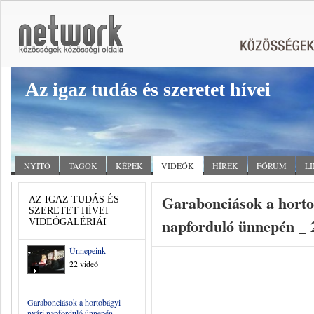
Az igaz tudás és szeretet hívei
NYITÓ
TAGOK
KÉPEK
VIDEÓK
HÍREK
FÓRUM
L
Garabonciások a horto
AZ IGAZ TUDÁS ÉS
SZERETET HÍVEI
napforduló ünnepén _ 
VIDEÓGALÉRIÁI
Ünnepeink
22 videó
Garabonciások a hortobágyi
nyári napforduló ünnepén _