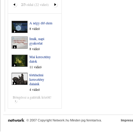
2/3
oldal (22 videó)
A négy élő elem
8 videó
Imák, napi
gyakorlat
8 videó
Mai keresztény
dalok
11 videó
történelmi
keresztény
dalaink
4 videó
Böngéssz a galériák között!
© 2007 Copyright Network.hu Minden jog fenntartva.
Impres