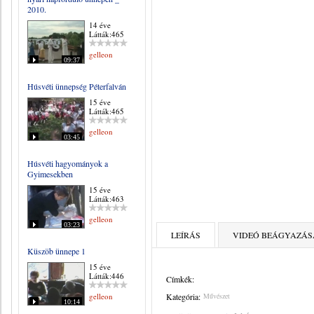
2010.
14 éve
Látták:465
gelleon
09:37
Húsvéti ünnepség Péterfalván
15 éve
Látták:465
gelleon
03:45
Húsvéti hagyományok a
Gyimesekben
15 éve
Látták:463
gelleon
03:23
LEÍRÁS
VIDEÓ BEÁGYAZÁS
Küszöb ünnepe 1
15 éve
Látták:446
Címkék:
gelleon
Kategória:
Művészet
10:14