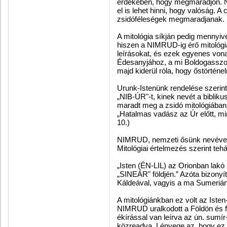
érdekében, hogy megmaradjon. N
el is lehet hinni, hogy valóság. 
zsidóféleségek megmaradjanak.
A mitológia síkján pedig mennyi
hiszen a NIMRUD-ig érő mitológi
leírásokat, és ezek egyenes von
Édesanyjához, a mi Boldogasszony
majd kiderül róla, hogy őstörténe
Urunk-Istenünk rendelése szerint
„NIB-ÚR"-t, kinek nevét a biblik
maradt meg a zsidó mitológiában 
„Hatalmas vadász az Úr előtt, mint
10.)
NIMRUD, nemzeti ősünk nevével i
Mitológiai értelmezés szerint tehá
„Isten (ÉN-LIL) az Orionban lakó F
„SINEÁR" földjén.” Azóta bizonyí
Káldeával, vagyis a ma Sumeriána
A mitológiánkban ez volt az Isten
NIMRUD uralkodott a Földön és fe
ékírással van leírva az ún. sumí
közreadva. Lényege az, hogy ez 