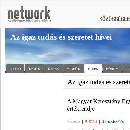
Az igaz tudás és szeretet hívei
NYITÓ
TAGOK
KÉPEK
VIDEÓK
HÍREK
FÓRUM
L
Az igaz tudás és szerete
A Magyar Keresztény Egy
értékrendje
|
B Klári
|
0 hozzászólás
15 éve