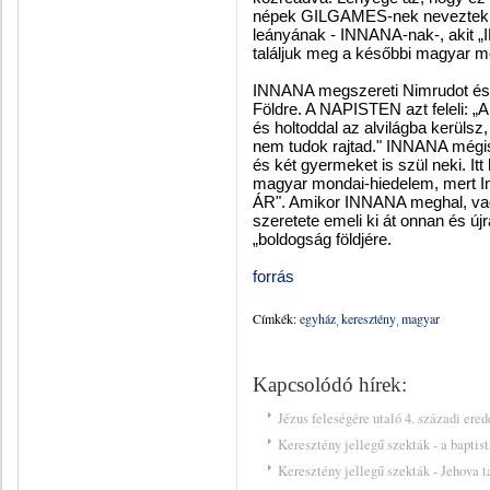
népek GILGAMES-nek neveztek 
leányának - INNANA-nak-, akit „I
találjuk meg a későbbi magyar m
INNANA megszereti Nimrudot és k
Földre. A NAPISTEN azt feleli: „A
és holtoddal az alvilágba kerülsz
nem tudok rajtad." INNANA mégis
és két gyermeket is szül neki. It
magyar mondai-hiedelem, mert 
ÁR". Amikor INNANA meghal, vagyi
szeretete emeli ki át onnan és ú
„boldogság földjére.
forrás
Címkék:
egyház
keresztény
magyar
Kapcsolódó hírek:
Jézus feleségére utaló 4. századi ered
Keresztény jellegű szekták - a baptis
Keresztény jellegű szekták - Jehova t