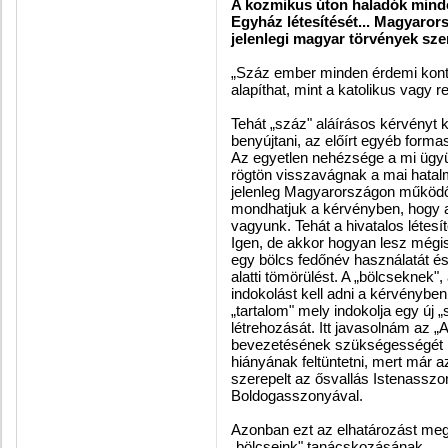
A kozmikus úton haladók mind
Egyház létesítését... Magyaror
jelenlegi magyar törvények szer
„Száz ember minden érdemi kontr
alapíthat, mint a katolikus vagy 
Tehát „száz" aláírásos kérvényt k
benyújtani, az előírt egyéb form
Az egyetlen nehézsége a mi ügy
rögtön visszavágnak a mai hatal
jelenleg Magyarországon működ
mondhatjuk a kérvényben, hogy a
vagyunk. Tehát a hivatalos létesít
Igen, de akkor hogyan lesz mégis
egy bölcs fedőnév használatát é
alatti tömörülést. A „bölcseknek",
indokolást kell adni a kérvényben
„tartalom" mely indokolja egy új 
létrehozását. Itt javasolnám a
bevezetésének szükségességét ha
hiányának feltüntetni, mert már 
szerepelt az ősvallás Istenassz
Boldogasszonyával.
Azonban ezt az elhatározást meg 
„bölcseink" tanácskozásának.