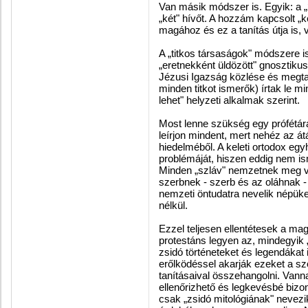
Van másik módszer is. Egyik: a 
„két" hívőt. A hozzám kapcsolt „k
magához és ez a tanítás útja is, v
A „titkos társaságok" módszere i
„eretnekként üldözött" gnosztikus
Jézusi Igazság közlése és megtar
minden titkot ismerők) írtak le 
lehet" helyzeti alkalmak szerint.
Most lenne szükség egy prófétára
leírjon mindent, mert nehéz az á
hiedelméből. A keleti ortodox eg
problémáját, hiszen eddig nem is
Minden „szláv" nemzetnek meg va
szerbnek - szerb és az oláhnak - 
nemzeti öntudatra nevelik népüke
nélkül.
Ezzel teljesen ellentétesek a ma
protestáns legyen az, mindegyik 
zsidó történeteket és legendákat i
erőlködéssel akarják ezeket a s
tanításaival összehangolni. Vann
ellenőrizhető és legkevésbé bizony
csak „zsidó mitológiának" nevez