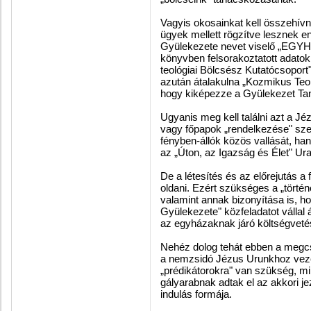
Vagyis okosainkat kell összehívni
ügyek mellett rögzítve lesznek 
Gyülekezete nevet viselő „EGYHÁ
könyvben felsorakoztatott adato
teológiai Bölcsész Kutatócsoport"
azután átalakulna „Kozmikus Teol
hogy kiképezze a Gyülekezet Taní
Ugyanis meg kell találni azt a 
vagy főpapok „rendelkezése" sze
fényben-állók közös vallását, han
az „Úton, az Igazság és Élet" Ura
De a létesítés és az előrejutás a
oldani. Ezért szükséges a „törté
valamint annak bizonyítása is, h
Gyülekezete" közfeladatot vállal 
az egyházaknak járó költségvetés
Nehéz dolog tehát ebben a megcso
a nemzsidó Jézus Urunkhoz vezet
„prédikátorokra" van szükség, min
gályarabnak adtak el az akkori 
indulás formája.