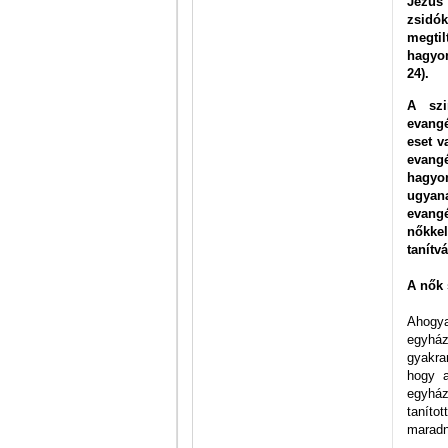
Jézus
zsidó
megti
hagyom
24).
A szi
evang
eset v
evangé
hagyo
ugyana
evangé
nőkke
tanítv
A nők 
Ahogya
egyház
gyakra
hogy a
egyház
taníto
maradn