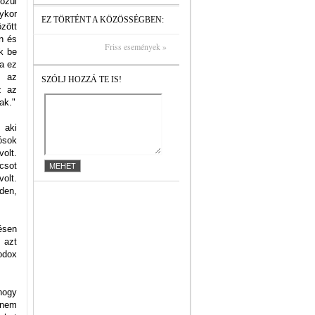
özül
ykor
EZ TÖRTÉNT A KÖZÖSSÉGBEN:
özött
én és
Friss események »
k be
va ez
t az
SZÓLJ HOZZÁ TE IS!
z az
ak."
 aki
ósok
olt.
csot
volt.
iden,
ésen
 azt
odox
.
 hogy
 nem