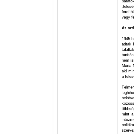
baráto
„feles
fordít
vagy f
Az ort
1945-b
adtak 
talált
tanítá
nem is
Mária 
aki mi
a feles
Felmer
leghih
beköve
közöss
többség
mint a
intézm
politi
szerve