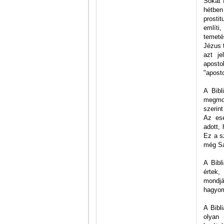
Sokat 
hétben
prostit
említi,
temeté
Jézus t
azt je
aposto
"aposto
A Bibl
megmos
szerin
Az ese
adott,
Ez a s
még Sa
A Bibl
értek,
mondjá
hagyomá
A Bibl
olyan 