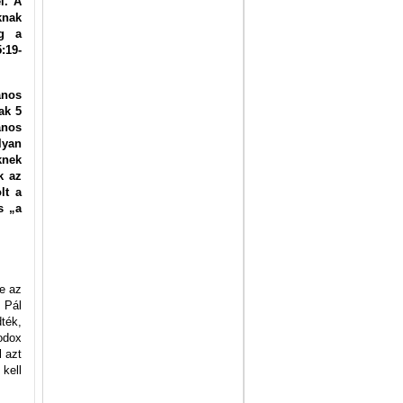
l. A
knak
eg a
:19-
ános
ak 5
ános
lyan
knek
k az
lt a
s „a
e az
. Pál
ték,
odox
l azt
kell