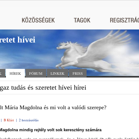
retet hívei
K
HÍREK
FÓRUM
LINKEK
FRISS
gaz tudás és szeretet hívei hírei
lt Mária Magdolna és mi volt a valódi szerepe?
|
B Klári
|
2 hozzászólás
Magdolna mindig rejtély volt sok keresztény számára