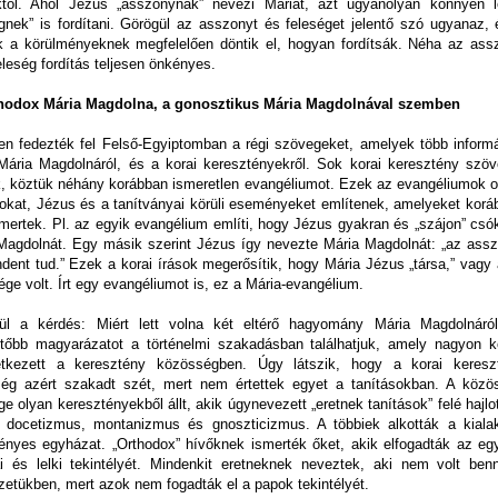
któl. Ahol Jézus „asszonynak” nevezi Máriát, azt ugyanolyan könnyen l
égnek” is fordítani. Görögül az asszonyt és feleséget jelentő szó ugyanaz, 
ók a körülményeknek megfelelően döntik el, hogyan fordítsák. Néha az ass
eleség fordítás teljesen önkényes.
hodox Mária Magdolna, a gonosztikus Mária Magdolnával szemben
en fedezték fel Felső-Egyiptomban a régi szövegeket, amelyek több informá
Mária Magdolnáról, és a korai keresztényekről. Sok korai keresztény szöv
ak, köztük néhány korábban ismeretlen evangéliumot. Ezek az evangéliumok o
sokat, Jézus és a tanítványai körüli eseményeket említenek, amelyeket korá
mertek. Pl. az egyik evangélium említi, hogy Jézus gyakran és „szájon” csók
Magdolnát. Egy másik szerint Jézus így nevezte Mária Magdolnát: „az assz
ndent tud.” Ezek a korai írások megerősítik, hogy Mária Jézus „társa,” vagy
ége volt. Írt egy evangéliumot is, ez a Mária-evangélium.
ül a kérdés: Miért lett volna két eltérő hagyomány Mária Magdolnáró
etőbb magyarázatot a történelmi szakadásban találhatjuk, amely nagyon k
tkezett a keresztény közösségben. Úgy látszik, hogy a korai keresz
ég azért szakadt szét, mert nem értettek egyet a tanításokban. A közö
e olyan keresztényekből állt, akik úgynevezett „eretnek tanítások” felé hajlo
 docetizmus, montanizmus és gnoszticizmus. A többiek alkották a kialak
ényes egyházat. „Orthodox” hívőknek ismerték őket, akik elfogadták az eg
kai és lelki tekintélyét. Mindenkit eretneknek neveztek, aki nem volt ben
zetükben, mert azok nem fogadták el a papok tekintélyét.