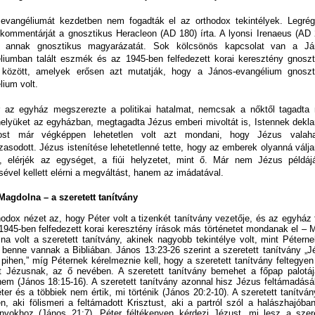
evangéliumát kezdetben nem fogadták el az orthodox tekintélyek. Legrég
 kommentárját a gnosztikus Heracleon (AD 180) írta. A lyonsi Irenaeus (AD 
ta annak gnosztikus magyarázatát. Sok kölcsönös kapcsolat van a Já
liumban talált eszmék és az 1945-ben felfedezett korai keresztény gnoszt
 között, amelyek erősen azt mutatják, hogy a János-evangélium gnoszt
lium volt.
 az egyház megszerezte a politikai hatalmat, nemcsak a nőktől tagadta
helyüket az egyházban, megtagadta Jézus emberi mivoltát is, Istennek deklar
ost már végképpen lehetetlen volt azt mondani, hogy Jézus valah
asodott. Jézus istenítése lehetetlenné tette, hogy az emberek olyanná válja
, elérjék az egységet, a fiúi helyzetet, mint ő. Már nem Jézus példáj
sével kellett elérni a megváltást, hanem az imádatával.
Magdolna – a szeretett tanítvány
hodox nézet az, hogy Péter volt a tizenkét tanítvány vezetője, és az egyház 
1945-ben felfedezett korai keresztény írások más történetet mondanak el – M
na volt a szeretett tanítvány, akinek nagyobb tekintélye volt, mint Péterne
 benne vannak a Bibliában. János 13:23-26 szerint a szeretett tanítvány „J
 pihen,” míg Péternek kérelmeznie kell, hogy a szeretett tanítvány feltegye
t Jézusnak, az ő nevében. A szeretett tanítvány bemehet a főpap palotáj
nem (János 18:15-16). A szeretett tanítvány azonnal hisz Jézus feltámadásá
ter és a többiek nem értik, mi történik (János 20:2-10). A szeretett tanítvá
en, aki fölismeri a feltámadott Krisztust, aki a partról szól a halászhajóba
ányokhoz (János 21:7). Péter féltékenyen kérdezi Jézust, mi lesz a szere