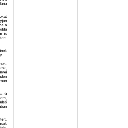
ária
sokat
yjon
ma a
öbbi
n is
ert.
inek
y.
nek.
átok,
nyei
inden
omon
a rá
nem,
ülső
iban
ert,
ások
ria-