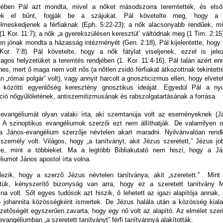
ében Pál azt mondta, mivel a nőket másodszorra teremtették, és első
tek el bűnt, fogják be a szájukat. Pál követelte meg, hogy a
lmeskedjenek a férfiaknak (Eph. 5:22-23); a nők alacsonyabb rendűek, mi
 (1 Kor. 11:7); a nők „a gyerekszülésen keresztül’ váltódnak meg (1 Tim. 2:15
ten jónak mondta a házasság intézményét (Gen. 2:18), Pál kijelentette, hogy
Kor. 7:8). Pál követelte, hogy a nők fátylat viseljenek, ezzel is jele
agos helyzetüket a teremtés rendjében (1. Kor. 11:4-16). Pál talán azért en
nes, mert ő maga nem volt nős (a nőtlen zsidó férfiakat átkozottnak tekintett
 „római polgár” volt), vagy annyit harcolt a gnoszticizmus ellen, hogy elvete
közötti egyenlőség keresztény gnosztikus ideáját. Egyedül Pál a nyu
záció nőgyűlöletének, antiszemitizmusának és rabszolgatartásának a forrása.
evangéliumát olyan valaki írta, aki szemtanúja volt az eseményeknek (J
. A szinoptikus evangéliumok szerzői ezt nem állíthatják. De valamilyen o
a János-evangélium szerzője névtelen akart maradni. Nyilvánvalóan rendk
 személy volt. Világos, hogy „a tanítványt, akit Jézus szeretett,” Jézus jo
te, mint a többieket. Ma a legtöbb Bibliakutató nem hiszi, hogy a Já
liumot János apostol írta volna.
elezik, hogy a szerző Jézus névtelen tanítványa, akit „szeretett.”
Mint
ttük, kényszerítő bizonyság van arra, hogy ez a szeretett tanítvány M
na volt. Sőt egyes tudósok azt hiszik, ő lehetett az igazi alapítója annak,
 johannita közösségként ismertek. De Jézus halála után a közösség kiala
vezetőségét egyszerűen zavarta, hogy egy nő volt az alapító. Az elmélet szer
vangéliumban „a szeretett tanítványt” férfi tanítvánnyá alakították.