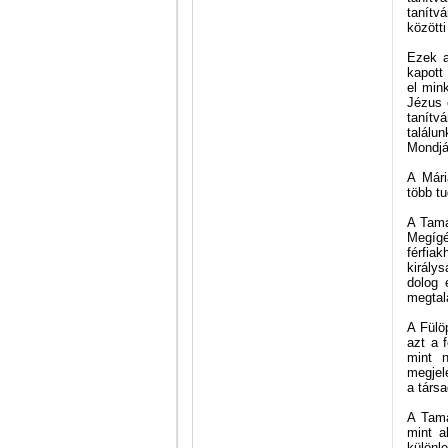
tanítv
közötti
Ezek a
kapott
el min
Jézus 
tanítv
találu
Mondjá
A Mári
több t
A Tamá
Megígé
férfia
király
dolog 
megtal
A Fülö
azt a 
mint 
megjel
a társa
A Tamá
mint a
külön