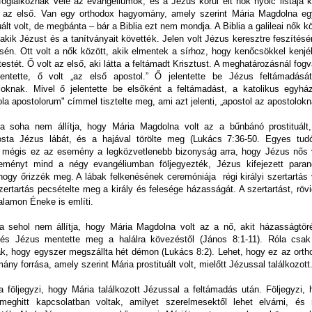
foglalkoznak vele az evangéliumok, és a Jézus körül élt nők nyolc listája k
 az első. Van egy orthodox hagyomány, amely szerint Mária Magdolna eg
uált volt, de megbánta – bár a Biblia ezt nem mondja. A Biblia a galileai nők k
 akik Jézust és a tanítványait követték. Jelen volt Jézus keresztre feszítés
sén. Ott volt a nők között, akik elmentek a sírhoz, hogy kenőcsökkel kenjé
estét. Ő volt az első, aki látta a feltámadt Krisztust. A meghatározásnál fog
lentette, ő volt „az első apostol.” Ő jelentette be Jézus feltámadásá
loknak. Mivel ő jelentette be elsőként a feltámadást, a katolikus egyhá
la apostolorum" címmel tisztelte meg, ami azt jelenti, „apostol az apostolokn
ia soha nem állítja, hogy Mária Magdolna volt az a bűnbánó prostituált,
ta Jézus lábát, és a hajával törölte meg (Lukács 7:36-50. Egyes tud
t mégis ez az esemény a legközvetlenebb bizonyság arra, hogy Jézus nős v
ményt mind a négy evangéliumban följegyezték, Jézus kifejezett paran
 hogy őrizzék meg. A lábak felkenésének ceremóniája
régi királyi szertartás 
zertartás pecsételte meg a király és felesége házasságát. A szertartást, röv
lamon Éneke is említi.
ia sehol nem állítja, hogy Mária Magdolna volt az a nő, akit házasságtör
 és Jézus mentette meg a halálra kövezéstől (János 8:1-11). Róla csak
k, hogy egyszer megszállta hét démon (Lukács 8:2). Lehet, hogy ez az orth
ny forrása, amely szerint Mária prostituált volt, mielőtt Jézussal találkozott
ia följegyzi, hogy Mária találkozott Jézussal a feltámadás után. Följegyzi,
meghitt kapcsolatban voltak, amilyet szerelmesektől lehet elvárni, és