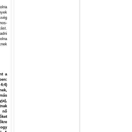
olna
nyek
össég
ános-
tást.
gadni
olna
knek
nt a
ben:
4:4)
nek,
 más
ja),
tnak
k nő
őket
őkre
hogy