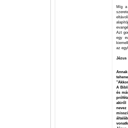
Míg a
szeret
eltávo
alapít
evangé
Azt go
egy e
kiemel
az egy
Jézus 
Annak 
tehene
"Akkor
A Bibl
és más
prófét
akirő
nevez
missz
által
vonat