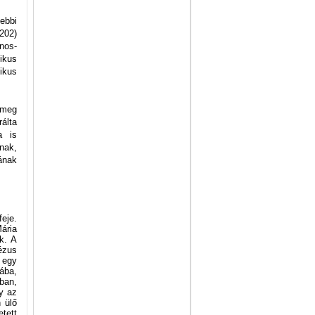
ebbi
202)
nos-
ikus
ikus
 meg
álta
a is
nak,
ának
feje.
ária
k. A
ézus
n egy
ába,
ban,
ny az
n ülő
tett