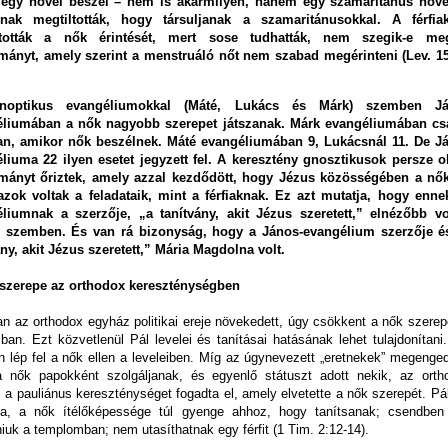
 egy nővel beszél – nem is akármilyen, hanem egy szamaritánus nőve
knak megtiltották, hogy társuljanak a szamaritánusokkal. A férfia
ltották a nők érintését, mert sose tudhatták, nem szegik-e m
ányt, amely szerint a menstruáló nőt nem szabad megérinteni (Lev. 15
noptikus evangéliumokkal (Máté, Lukács és Márk) szemben J
éliumában a nők nagyobb szerepet játszanak. Márk evangéliumában cs
an, amikor nők beszélnek. Máté evangéliumában 9, Lukácsnál 11. De J
liuma 22 ilyen esetet jegyzett fel. A keresztény gnosztikusok persze o
mányt őriztek, amely azzal kezdődött, hogy Jézus közösségében a nő
zok voltak a feladataik, mint a férfiaknak. Ez azt mutatja, hogy enne
liumnak a szerzője, „a tanítvány, akit Jézus szeretett,” elnézőbb vo
l szemben. És van rá bizonyság, hogy a János-evangélium szerzője é
ány, akit Jézus szeretett,” Mária Magdolna volt.
szerepe az orthodox kereszténységben
n az orthodox egyház politikai ereje növekedett, úgy csökkent a nők szerep
ban. Ezt közvetlenül Pál levelei és tanításai hatásának lehet tulajdonítani
n lép fel a nők ellen a leveleiben. Míg az úgynevezett „eretnekek” megenged
 nők papokként szolgáljanak, és egyenlő státuszt adott nekik, az orth
 a pauliánus kereszténységet fogadta el, amely elvetette a nők szerepét. Pá
tta, a nők ítélőképessége túl gyenge ahhoz, hogy tanítsanak; csendben 
iuk a templomban; nem utasíthatnak egy férfit (1 Tim. 2:12-14).