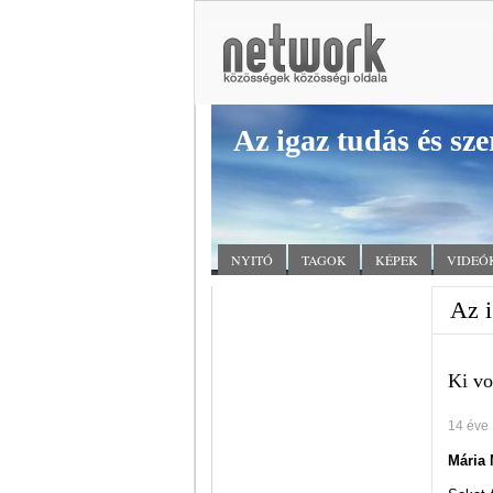
Az igaz tudás és sze
NYITÓ
TAGOK
KÉPEK
VIDEÓ
Az i
Ki vo
14 éve
Mária 