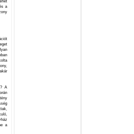
ehet
és a
zony
ciót
eget
lyan
bban
olta
ony,
 akár
l? A
orán
tény
sség
ttak,
uló,
yház
ne a