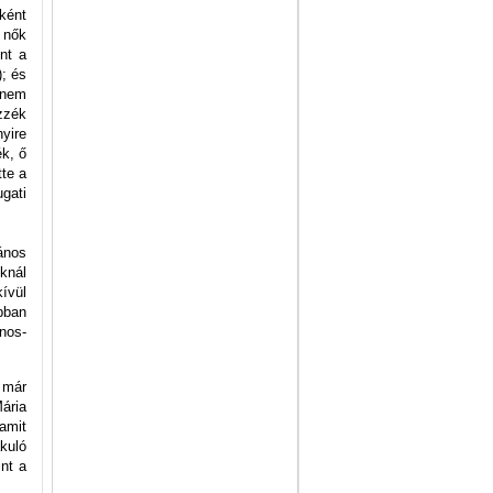
ként
 nők
nt a
); és
 nem
zzék
nyire
ék, ő
tte a
gati
ános
knál
ívül
bban
nos-
 már
ária
 amit
kuló
int a