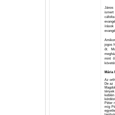
János 
ismert
cáfol
evangé
írások
evangé
Amikor
jogos 
őt. M
megház
mint ő
követé
Mária 
Az ort
De az 
Magdol
tények
keblén
kérdés
Péter 
míg Pé
egyetl
tanítv