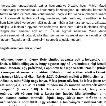
 keresztény gnosztikusok azt a hagyományt őrizték, hogy Mária Magd
ett tanítvány és vezető volt a keresztény közösségben, az orthodox kereszté
lítottak minden célzást arra vonatkozóan, hogy ő lett volna a johannita köz
ója. A szeretett tanítványból egy névtelen, férfi tanítványt csináltak. A J
lium különböző verseiben talált nyelvtani hibák alátámasztják ezt a változta
ndolják, a kialakuló egyház ezt azért tette, mert nem tudtak hitelesnek elfo
vangéliumot, amelyet egy nő írt. És az egyház nemcsak Mária Magd
kedő szerepét hallgatta el, általában semmilyen szerepet nem engedett a nő
házban. Tagadta a nők történelmi szerepét a judaizmusban.
hagyta érvényesülni a nőket
ellenére, hogy a nőknek történelmileg ugyanaz volt a helyzetük, mi
knek, a Biblia följegyezte, hogy egyszer egy nő uralkodott a régi Izrael
iban Deborah, egy prófétanő, Lappidoth felesége vezette Izraelt." (Bírák 
ia erényesnek nevezi a prostituált Ráhábot, mert szállást adott a kémek
 irányba küldte el őket (Jakab 2:25). Deborah mellett a Biblia elismert
anőket is, mint Fülöp négy lánya, Mária (Áron nővére), és Mária (Isten any
l ezt mondja a Biblia: "Ezentúl minden nő és minden nemzedék áldot
 engem.” (Lukács 1:48) A Biblia arról is beszámol, hogy so
ionárius, sőt vértanú lett a keresztény ügyért. Míg akkoriban a n
ában alantas sorban tartották, látjuk, hogy Jézus nem törődött a n
kozó szociális normákkal. Egy esetben a tanítványok csodálkoznak, 