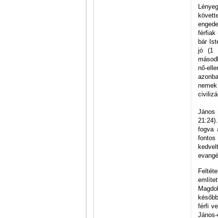
Lényeg
követ
engede
férfiak
bár Is
jó (1 
másodl
nő-elle
azonban
nemek 
civili
János 
21:24)
fogva 
fontos
kedvel
evangé
Feltét
említe
Magdol
később
férfi 
János-e