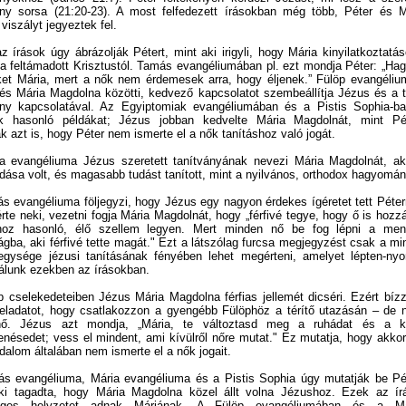
ány sorsa (21:20-23). A most felfedezett írásokban még több, Péter és M
 viszályt jegyeztek fel.
z írások úgy ábrázolják Pétert, mint aki irigyli, hogy Mária kinyilatkoztatá
 a feltámadott Krisztustól. Tamás evangéliumában pl. ezt mondja Péter: „Hag
ket Mária, mert a nők nem érdemesek arra, hogy éljenek.” Fülöp evangéliu
és Mária Magdolna közötti, kedvező kapcsolatot szembeállítja Jézus és a t
ány kapcsolatával. Az Egyiptomiak evangéliumában és a Pistis Sophia-ba
nk hasonló példákat; Jézus jobban kedvelte Mária Magdolnát, mint Pét
k azt is, hogy Péter nem ismerte el a nők tanításhoz való jogát.
a evangéliuma Jézus szeretett tanítványának nevezi Mária Magdolnát, ak
udása volt, és magasabb tudást tanított, mint a nyilvános, orthodox hagyomán
s evangéliuma följegyzi, hogy Jézus egy nagyon érdekes ígéretet tett Péter
rte neki, vezetni fogja Mária Magdolnát, hogy „férfivé tegye, hogy ő is hozz
khoz hasonló, élő szellem legyen. Mert minden nő be fog lépni a men
ságba, aki férfivé tette magát." Ezt a látszólag furcsa megjegyzést csak a m
egysége jézusi tanításának fényében lehet megérteni, amelyet lépten-ny
álunk ezekben az írásokban.
p cselekedeteiben Jézus Mária Magdolna férfias jellemét dicséri. Ezért bízz
feladatot, hogy csatlakozzon a gyengébb Fülöphöz a térítő utazásán – de 
nő. Jézus azt mondja, „Mária, te változtasd meg a ruhádat és a k
enésedet; vess el mindent, ami kívülről nőre mutat." Ez mutatja, hogy akkor
dalom általában nem ismerte el a nők jogait.
s evangéliuma, Mária evangéliuma és a Pistis Sophia úgy mutatják be Pét
ki tagadta, hogy Mária Magdolna közel állt volna Jézushoz. Ezek az ír
leges helyzetet adnak Máriának. A Fülöp evangéliumában és a Má